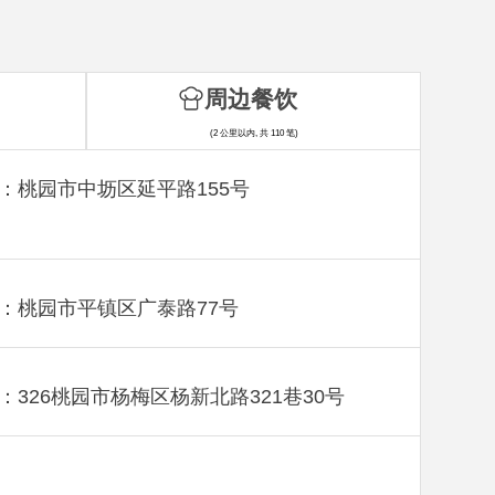
周边餐饮
(2 公里以内, 共 110 笔)
：桃园市中坜区延平路155号
：桃园市平镇区广泰路77号
：326桃园市杨梅区杨新北路321巷30号