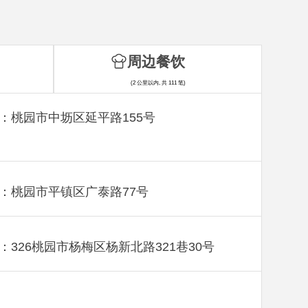
周边餐饮
(2 公里以内, 共 111 笔)
：桃园市中坜区延平路155号
：桃园市平镇区广泰路77号
：326桃园市杨梅区杨新北路321巷30号