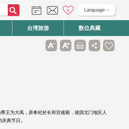
Language
0
台湾旅游
数位典藏
仙尊王为大禹，原奉祀於长和宫後殿，後因北门地区人
的庆典节日。