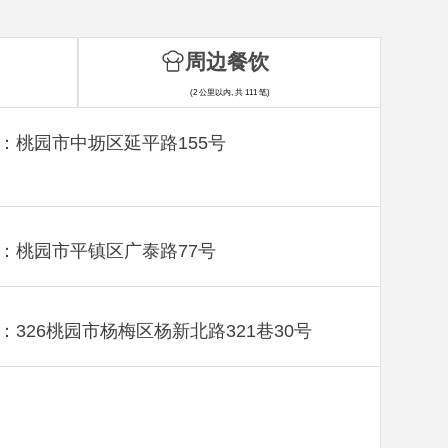
周边餐饮
(2 公里以内, 共 111 笔)
：桃园市中坜区延平路155号
：桃园市平镇区广泰路77号
：326桃园市杨梅区杨新北路321巷30号