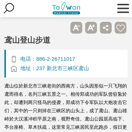
鸢山登山步道
电话：886-2-26711017
地址：237 新北市三峡区鸢山
鸢山位於新北市三峡老街的西南方，山头因形似一只飞翔的
鸢而得名，名列三峡五景之一。相传郑成功的军队曾驻紮於
此，却遭到两只怪鸟的侵袭，郑成功下令军队以大炮攻击它
们，其中的一只则掉在三峡区的山头上，成了鸢山。鸢山雄
峙於大汉溪冲积平原之南，视野奇佳。鸢山公园居高临下、
亭台座椅、草木扶疏，这里常见三峡居民至此跑步，假日更