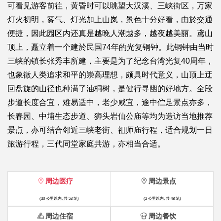
可看见游客前往，黄昏时可以眺望大汉溪、三峡街区，万家
灯火初明，雾气、灯光加上山岚，景色十分好看，由於交通
便捷，因此园区内还真是越晚人潮越多，越夜越美丽。鸢山
顶上，矗立着一个建於民国74年的光复铜钟。此铜钟由当时
三峡的镇长张秀丰所建，主要是为了纪念台湾光复40周年，
也象徵人类追求和平的崇高理想，颇具时代意义，山顶上迂
回盘旋的山径也种满了油桐树，是健行寻幽的好地方。全段
步道长度合宜，难易适中，老少咸宜，途中伫足景点亦多，
长春园、中埔生态步道、狮头岩仙公庙等均为造访当地推荐
景点，亦可结合邻近三峡老街、祖师庙行程，适合规划一日
旅游行程，三代同堂家庭共游，亦相当合适。
周边医疗
周边景点
(30 公里以内, 共 53 笔)
(2 公里以内, 共 48 笔)
周边住宿
周边餐饮