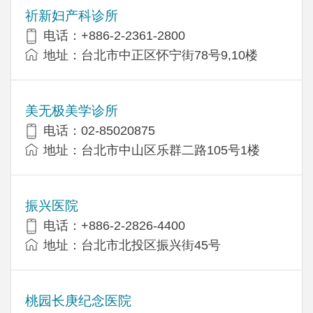
祈新妇产科诊所
电话：+886-2-2361-2800
地址：台北市中正区怀宁街78号9,10楼
美无极美学诊所
电话：02-85020875
地址：台北市中山区乐群二路105号1楼
振兴医院
电话：+886-2-2826-4400
地址：台北市北投区振兴街45号
桃园长庚纪念医院