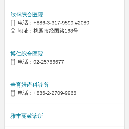
敏盛综合医院
电话：+886-3-317-9599 #2080
地址：桃园市经国路168号
博仁综合医院
电话：02-25786677
華育婦產科診所
电话：+886-2-2709-9966
雅丰丽致诊所