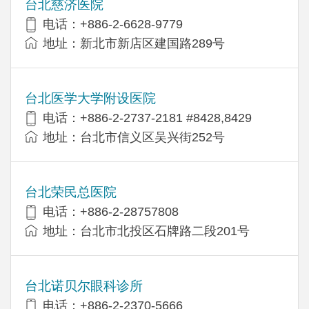
台北慈济医院
电话：+886-2-6628-9779
地址：新北市新店区建国路289号
台北医学大学附设医院
电话：+886-2-2737-2181 #8428,8429
地址：台北市信义区吴兴街252号
台北荣民总医院
电话：+886-2-28757808
地址：台北市北投区石牌路二段201号
台北诺贝尔眼科诊所
电话：+886-2-2370-5666