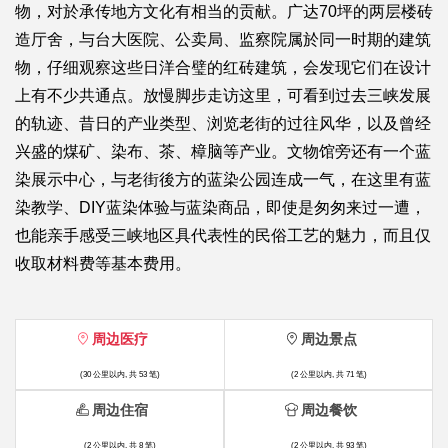
物，对於承传地方文化有相当的贡献。广达70坪的两层楼砖
造厅舍，与台大医院、公卖局、监察院属於同一时期的建筑
物，仔细观察这些日洋合璧的红砖建筑，会发现它们在设计
上有不少共通点。放慢脚步走访这里，可看到过去三峡发展
的轨迹、昔日的产业类型、浏览老街的过往风华，以及曾经
兴盛的煤矿、染布、茶、樟脑等产业。文物馆旁还有一个蓝
染展示中心，与老街後方的蓝染公园连成一气，在这里有蓝
染教学、DIY蓝染体验与蓝染商品，即使是匆匆来过一遭，
也能亲手感受三峡地区具代表性的民俗工艺的魅力，而且仅
收取材料费等基本费用。
周边医疗
周边景点
(30 公里以内, 共 53 笔)
(2 公里以内, 共 71 笔)
周边住宿
周边餐饮
(2 公里以内, 共 8 笔)
(2 公里以内, 共 93 笔)