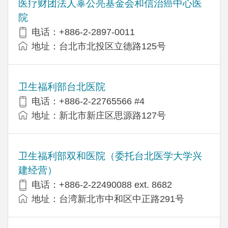
医疗财团法人辜公亮基金会和信治癌中心医
院
电话：+886-2-2897-0011
地址：台北市北投区立德路125号
卫生福利部台北医院
电话：+886-2-22765566 #4
地址：新北市新庄区思源路127号
卫生福利部双和医院（委托台北医学大学兴
建经营）
电话：+​886-2-22490088 ext. 8682
地址：台湾新北市中和区中正路291号