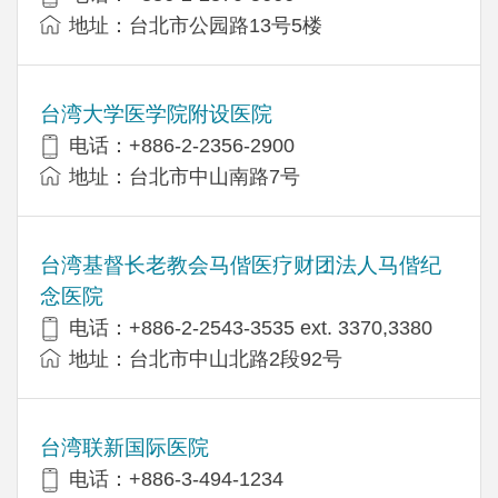
地址：台北市公园路13号5楼
台湾大学医学院附设医院
电话：+886-2-2356-2900
地址：台北市中山南路7号
台湾基督长老教会马偕医疗财团法人马偕纪
念医院
电话：+886-2-2543-3535 ext. 3370,3380
地址：台北市中山北路2段92号
台湾联新国际医院
电话：+886-3-494-1234