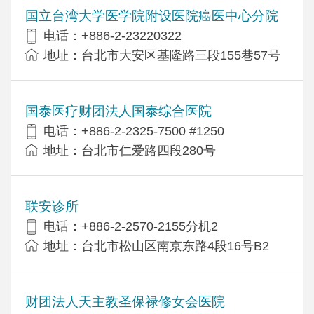
国立台湾大学医学院附设医院癌医中心分院
电话：+886-2-23220322
地址：台北市大安区基隆路三段155巷57号
国泰医疗财团法人国泰综合医院
电话：+886-2-2325-7500 #1250
地址：台北市仁爱路四段280号
联安诊所
电话：+886-2-2570-2155分机2
地址：台北市松山区南京东路4段16号B​​2
财团法人天主教圣保禄修女会医院