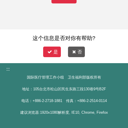
这个信息是否对你有帮助?
是
否
:::
国际医疗管理工作小组 卫生福利部版权所有
地址：105台北市松山区民生东路三段130巷9号B2F
电话：+886-2-2718-1881 传真：+886-2-2514-0114
建议浏览器:1920x1080解析度, IE10, Chrome, Firefox