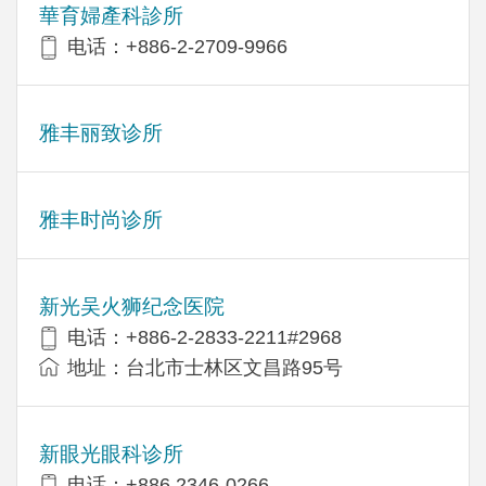
華育婦產科診所
电话：+886-2-2709-9966
雅丰丽致诊所
雅丰时尚诊所
新光吴火狮纪念医院
电话：+886-2-2833-2211#2968
地址：台北市士林区文昌路95号
新眼光眼科诊所
电话：+886 2346-0266