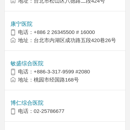
地址：台北市松山区八德路二段424号
康宁医院
电话：+886 2 26345500 # 16000
地址：台北市内湖区成功路五段420巷26号
敏盛综合医院
电话：+886-3-317-9599 #2080
地址：桃园市经国路168号
博仁综合医院
电话：02-25786677