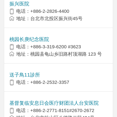
振兴医院
电话：+886-2-2826-4400
地址：台北市北投区振兴街45号
桃园长庚纪念医院
电话：+886-3-319-6200 #3623
地址：桃园县龟山乡旧路村顶湖路 123 号
送子鳥11診所
电话：+886-2-2532-3357
基督复临安息日会医疗财团法人台安医院
电话：+886-2-2771-8151#2670-2672