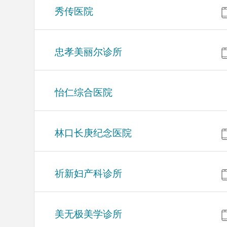
秀传医院
忠孝美丽尔诊所
怡仁综合医院
林口长庚纪念医院
祈新妇产科诊所
美无极美学诊所