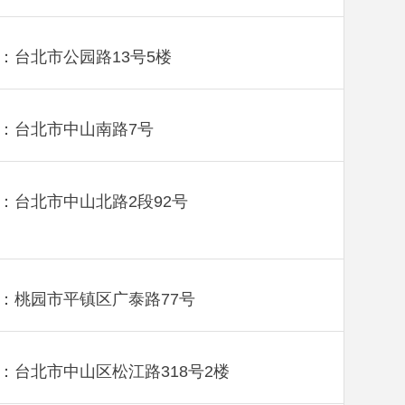
：台北市公园路13号5楼
：台北市中山南路7号
：台北市中山北路2段92号
：桃园市平镇区广泰路77号
：台北市中山区松江路318号2楼