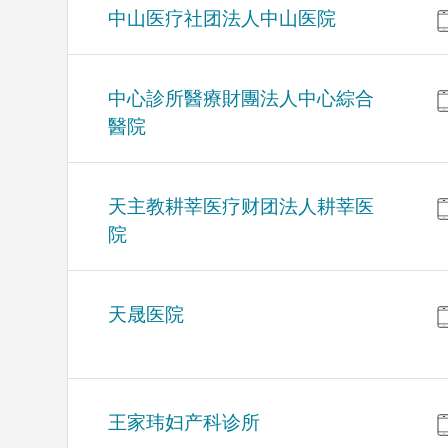
中山医疗社团法人中山医院
中心診所醫療財團法人中心綜合
醫院
天主教耕莘医疗财团法人耕莘医
院
天晟医院
王家玮妇产科诊所