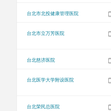
台北市北投健康管理医院
台北市立万芳医院
台北慈济医院
台北医学大学附设医院
台北荣民总医院