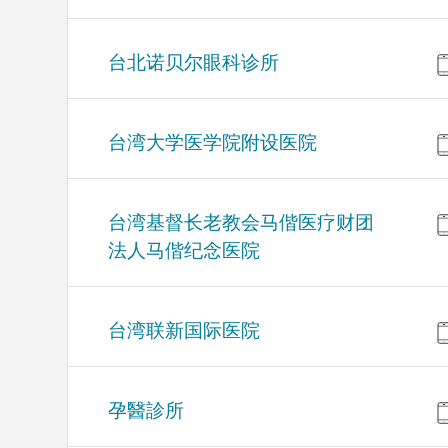
台北诺贝尔眼科诊所
台湾大学医学院附设医院
台湾基督长老教会马偕医疗财团
法人马偕纪念医院
台湾联新国际医院
孕醫診所