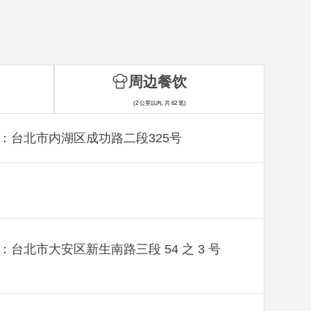
周边餐饮
(2 公里以内, 共 62 笔)
：台北市内湖区成功路二段325号
：台北市大安区新生南路三段 54 之 3 号