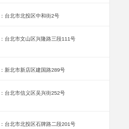
：台北市北投区中和街2号
：台北市文山区兴隆路三段111号
：新北市新店区建国路289号
：台北市信义区吴兴街252号
：台北市北投区石牌路二段201号