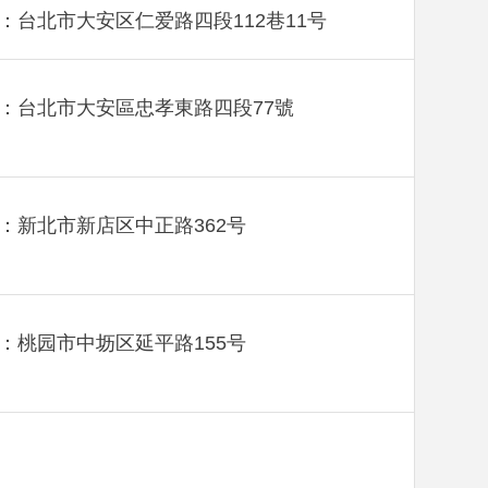
：台北市大安区仁爱路四段112巷11号
：台北市大安區忠孝東路四段77號
：新北市新店区中正路362号
：桃园市中坜区延平路155号