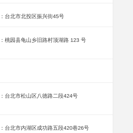
：台北市北投区振兴街45号
：桃园县龟山乡旧路村顶湖路 123 号
：台北市松山区八德路二段424号
：台北市内湖区成功路五段420巷26号