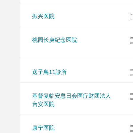
振兴医院
桃园长庚纪念医院
送子鳥11診所
基督复临安息日会医疗财团法人
台安医院
康宁医院