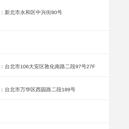
：新北市永和区中兴街80号
：台北市106大安区敦化南路二段97号27F
：台北市万华区西园路二段189号