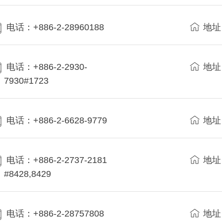
电话：+886-2-28960188
地址
电话：+886-2-2930-
地址
7930#1723
电话：+886-2-6628-9779
地址
电话：+886-2-2737-2181
地址
#8428,8429
电话：+886-2-28757808
地址