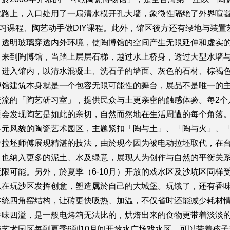
路上，入口处用了一扇清水模开孔大墙，象徵性隔绝了外界喧嚣
研习课程、陶艺动手做DIY课程。此外，馆区後方还有绿地与装
、透明玻璃穿透内外环境，使陶博馆的空间产生无限延伸和虚实
，来到陶博馆，当踏上层层石梯，越过水上桥身，透过大型水墙
】进入馆内，以清水混凝土、洗石子的墙面、灰色的石材、棕褐
馆建筑本身就是一个包容无限可能性的舞台，展品不是唯一的主角
交流的「陶艺研习室」，提供民众与土更亲密的触感体验。每2个
更会发现陶艺是如此的亲切，自然而然地在生活周遭的每个角落
多元风貌的陶瓷艺术园区，主题紧扣「陶与土」、「陶与火」、
炉拉坯师傅展现精湛的技法，由於现今因为被电动拉坯取代，在
，也纳入更多的泥土、水及绿意，展现人为创作与自然的平衡关
限可能。另外，於夏季（6-10月）开放的戏水区及沙坑区同样
以在玩沙区发挥创意，塑造属於自己的大城堡。玩饿了，还有香
传统四角窑结构，让砖更快吸热、加温，不仅省时还能减少耗材
香味四溢，是一般电烤箱无法比的，烘焙出来的食物更带着淡淡
艺术园区每到夏季6到10月间开放水广场戏水区，可以带着孩