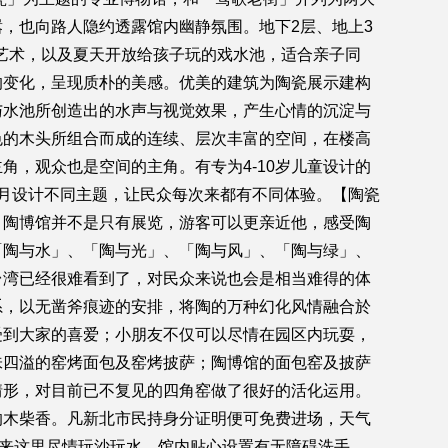
，也向路人隐约透露馆内幽静氛围。地下2层、地上3
置艺术，以及夏天开放给孩子玩的戏水池，适合亲子同
的变化，呈现质朴的美感。优美的建筑为陶瓷展示建构
与水池所创造出的水声与视觉效果，产生心情的沉淀与
色的木头所组合而成的连续、层次丰富的空间，在楼高
，观众也是空间的主角。有专为4-10岁儿童设计的
月设计不同主题，让民众每次来都有不同体验。【陶瓷
。陶博馆并不是只有展览，游客可以更亲近他，感受陶
「陶与水」、「陶与光」、「陶与风」、「陶与绿」、
台湾已经很难看到了，对民众来说也会是相当难得的体
系，以无凿斧痕迹的安排，将陶的万种幻化风情融合於
受到大家的喜爱；小朋友不仅可以尽情在园区内玩耍，
味四溢的窑烤面包及窑烤披萨；陶博馆的面包窑及披萨
情形，对目前已不复见的四角窑做了很好的活化运用。
的木柴香。凡新北市民持身分证明便可免费进场，天气
子来这里尽情玩沙玩水。馆内贴心设置有无障碍洗手