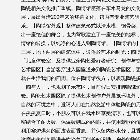
陶瓷相关文化推广重镇。陶博馆座落在车水马龙的文化
层，展出台湾200年来的烧窑文化。馆内有专业陶艺
乐。【陶博馆外观】整体建筑形式以清水模、钢骨架
出一座绝佳的舞台，也为莺歌建立了一座绝美的地标
情绪的转换，以纯净的心进入到陶博馆。【陶博馆内
三层，地下两层的建筑体中，逍遥於艺术的时光；陶博
「儿童体验室」及提供业余陶艺爱好者研究、创作与
艺术园区】当游客穿过入园隧道来到陶瓷艺术园区，
就在生活我们的四周。位在陶博馆後方，以表现陶瓷
「陶与人」，也规划了示范区，目前假日安排脚踢辘
验。陶瓷艺术园区除了提供艺术创作户外展览环境外
自然的环境之中，邀请人们在怡然悠游中体验陶瓷的无
在炎炎夏日时，小朋友可以在戏水区享受清凉，也可
窑结合了耐火砖、保温砖砌成的内部，并使用莺歌的
利用窑炉烘烤的面皮表面香脆、并保留内部水分，且
这麽炎热能免费进去吹冷气还能长知识呦，户外的陶瓷