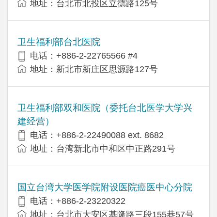
地址：台北市北投区立德路125号
卫生福利部台北医院
电话：+886-2-22765566 #4
地址：新北市新庄区思源路127号
卫生福利部双和医院（委托台北医学大学兴
建经营）
电话：+​886-2-22490088 ext. 8682
地址：台湾新北市中和区中正路291号
国立台湾大学医学院附设医院癌医中心分院
电话：+886-2-23220322
地址：台北市大安区基隆路三段155巷57号