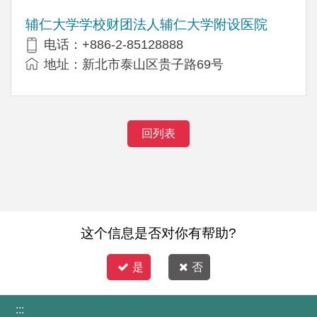
辅仁大学学校财团法人辅仁大学附设医院
电话：+886-2-85128888
地址：新北市泰山区贵子路69号
回列表
这个信息是否对你有帮助?
是
否
:::