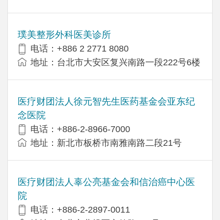
璞美整形外科医美诊所
电话：+886 2 2771 8080
地址：台北市大安区复兴南路一段222号6楼
医疗财团法人徐元智先生医药基金会亚东纪
念医院
电话：+886-2-8966-7000
地址：新北市板桥市南雅南路二段21号
医疗财团法人辜公亮基金会和信治癌中心医
院
电话：+886-2-2897-0011