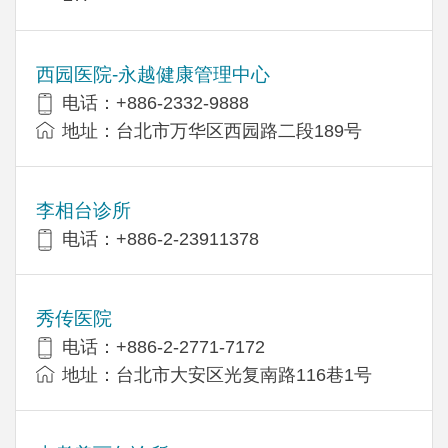
西园医院-永越健康管理中心
电话：+886-2332-9888
地址：台北市万华区西园路二段189号
李相台诊所
电话：+886-2-23911378
秀传医院
电话：+886-2-2771-7172
地址：台北市大安区光复南路116巷1号