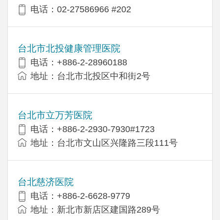
电话：02-27586966 #202
台北市北投健康管理医院
电话：+886-2-28960188
地址：台北市北投区中和街2号
台北市立万芳医院
电话：+886-2-2930-7930#1723
地址：台北市文山区兴隆路三段111号
台北慈济医院
电话：+886-2-6628-9779
地址：新北市新店区建国路289号