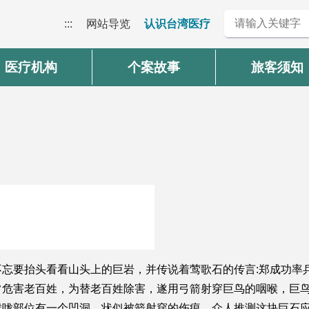
:::
网站导览
认识台湾医疗
医疗机构
个案故事
旅客须知
忘要抬头看看山头上的巨岩，并传说着莺歌石的传言:郑成功率
常危害老百姓，为替老百姓除害，遂用弓箭射穿巨鸟的咽喉，巨
喉咙部位有一个凹洞，状似被箭射穿的伤痕，众人推测这块巨石