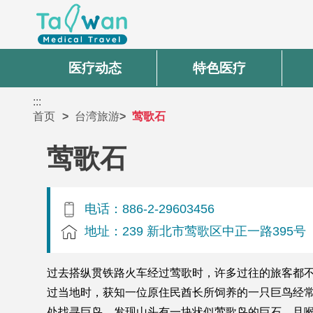
医疗动态
特色医疗
:::
首页
台湾旅游
莺歌石
莺歌石
电话：886-2-29603456
地址：239 新北市莺歌区中正一路395号
过去搭纵贯铁路火车经过莺歌时，许多过往的旅客都不
过当地时，获知一位原住民酋长所饲养的一只巨鸟经
处找寻巨鸟，发现山头有一块状似莺歌鸟的巨石，且