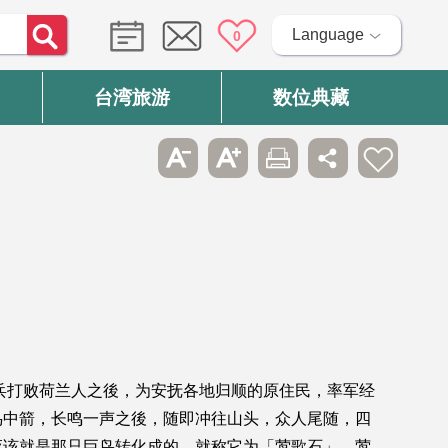
Language
0
台湾旅游
数位典藏
兵打败荷兰人之後，为安抚各地归顺的原住民，率军经
鸟中箭，长鸣一声之後，随即冲往山头，众人尾随，四
应该就是那只巨鸟转化成的，就称它为「莺歌石」。莺