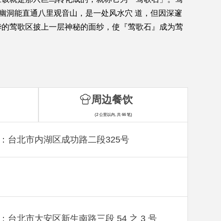
幽洞能直通八里观音山，是一处风水穴 道，但因深邃
华的莺歌区披上一层神秘的面纱，使『莺歌石』成为莺
周边餐饮
(2 公里以内, 共 66 笔)
：台北市内湖区成功路二段325号
：台北市大安区新生南路三段 54 之 3 号