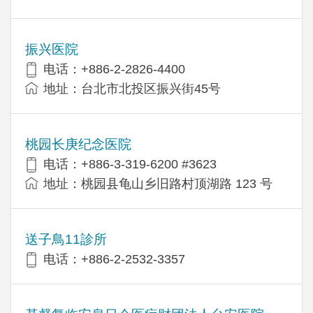
振兴医院
电话：+886-2-2826-4400
地址：台北市北投区振兴街45号
桃园长庚纪念医院
电话：+886-3-319-6200 #3623
地址：桃园县龟山乡旧路村顶湖路 123 号
送子鳥11診所
电话：+886-2-2532-3357