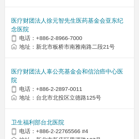
医疗财团法人徐元智先生医药基金会亚东纪
念医院
电话：+886-2-8966-7000
地址：新北市板桥市南雅南路二段21号
医疗财团法人辜公亮基金会和信治癌中心医
院
电话：+886-2-2897-0011
地址：台北市北投区立德路125号
卫生福利部台北医院
电话：+886-2-22765566 #4