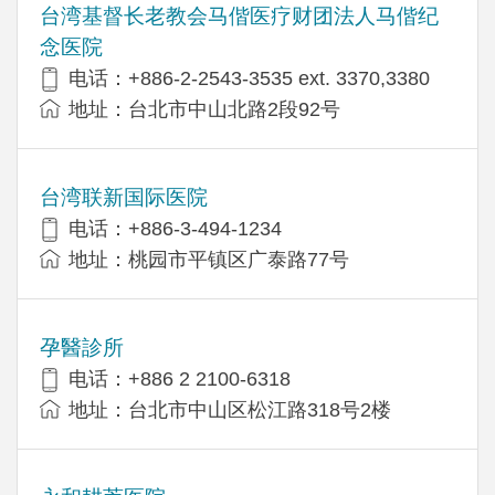
台湾基督长老教会马偕医疗财团法人马偕纪
念医院
电话：+886-2-2543-3535 ext. 3370,3380
地址：台北市中山北路2段92号
台湾联新国际医院
电话：+886-3-494-1234
地址：桃园市平镇区广泰路77号
孕醫診所
电话：+886 2 2100-6318
地址：台北市中山区松江路318号2楼