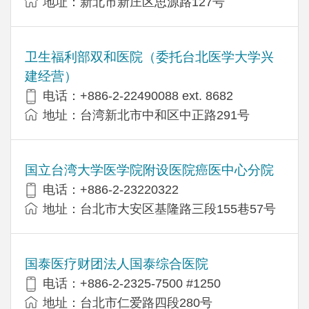
地址：新北市新庄区思源路127号
卫生福利部双和医院（委托台北医学大学兴
建经营）
电话：+​886-2-22490088 ext. 8682
地址：台湾新北市中和区中正路291号
国立台湾大学医学院附设医院癌医中心分院
电话：+886-2-23220322
地址：台北市大安区基隆路三段155巷57号
国泰医疗财团法人国泰综合医院
电话：+886-2-2325-7500 #1250
地址：台北市仁爱路四段280号