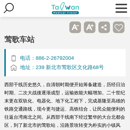
莺歌车站
电话：886-2-26792004
地址：239 新北市莺歌区文化路68号
西部干线历史悠久，自清朝时期便开始筹备建造，历经日治
时期、二次大战後逐渐成型，运输效能大幅增加。二十世纪
末更在双轨化、电器化、地下化工程下，完成基隆至高雄的
铁路交通路线，现今更与捷运、高铁结合，让民众能便利的
往返台湾南北之间。从西部干线南下经过繁华的大台北都会
区，到了新北市的莺歌站，沿路景玫转变为朴实的小镇风