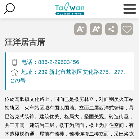
汪洋居古厝
电话：886-2-29603456
地址：239 新北市莺歌区文化路275、277、
279号
位於莺歌镇文化路上，同面已是楼房林立，对面则昃火车站
铁轨区，火车站区域有围以围墙。立面二层西洋式骑楼，具
巴洛克式装饰。建筑优美、格局大，坚固美观。砖造街屋，
共三开间，建筑为二层，楼下为店面，楼上为居住空间，有
木造楼梯衔通，屋前有骑楼，骑楼连接二楼立面，采巴洛克