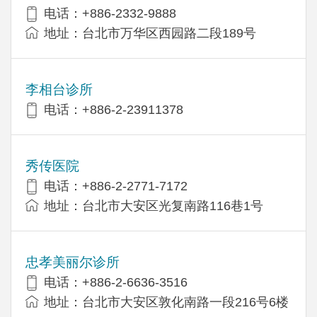
电话：+886-2332-9888
地址：台北市万华区西园路二段189号
李相台诊所
电话：+886-2-23911378
秀传医院
电话：+886-2-2771-7172
地址：台北市大安区光复南路116巷1号
忠孝美丽尔诊所
电话：+886-2-6636-3516
地址：台北市大安区敦化南路一段216号6楼