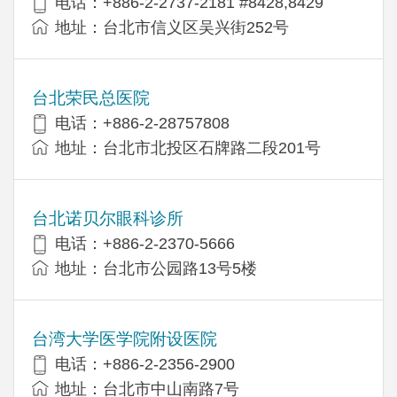
电话：+886-2-2737-2181 #8428,8429
地址：台北市信义区吴兴街252号
台北荣民总医院
电话：+886-2-28757808
地址：台北市北投区石牌路二段201号
台北诺贝尔眼科诊所
电话：+886-2-2370-5666
地址：台北市公园路13号5楼
台湾大学医学院附设医院
电话：+886-2-2356-2900
地址：台北市中山南路7号