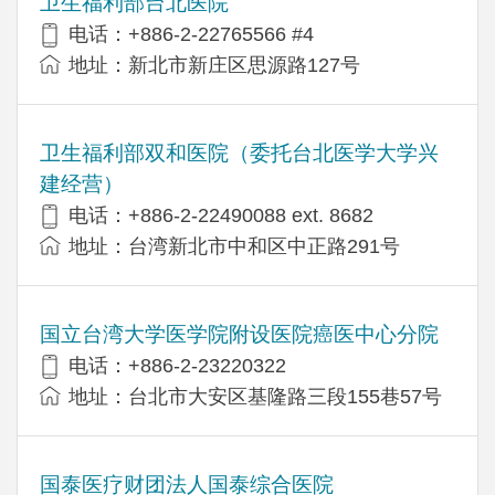
卫生福利部台北医院
电话：+886-2-22765566 #4
地址：新北市新庄区思源路127号
卫生福利部双和医院（委托台北医学大学兴
建经营）
电话：+​886-2-22490088 ext. 8682
地址：台湾新北市中和区中正路291号
国立台湾大学医学院附设医院癌医中心分院
电话：+886-2-23220322
地址：台北市大安区基隆路三段155巷57号
国泰医疗财团法人国泰综合医院