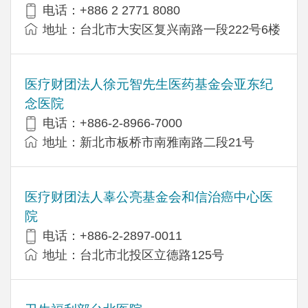
电话：+886 2 2771 8080
地址：台北市大安区复兴南路一段222号6楼
医疗财团法人徐元智先生医药基金会亚东纪
念医院
电话：+886-2-8966-7000
地址：新北市板桥市南雅南路二段21号
医疗财团法人辜公亮基金会和信治癌中心医
院
电话：+886-2-2897-0011
地址：台北市北投区立德路125号