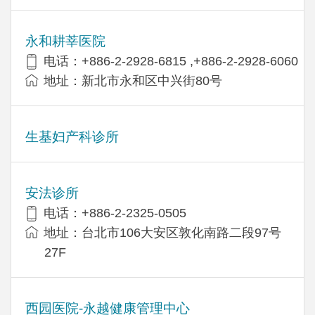
永和耕莘医院
电话：+886-2-2928-6815 ,+886-2-2928-6060
地址：新北市永和区中兴街80号
生基妇产科诊所
安法诊所
电话：+886-2-2325-0505
地址：台北市106大安区敦化南路二段97号
27F
西园医院-永越健康管理中心