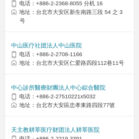
电话：+886-2-2368-8055 分机 16
地址：台北市大安区新生南路三段 54 之 3
号
中山医疗社团法人中山医院
电话：+886-2-2708-1166
地址：台北市大安区仁爱路四段112巷11号
中心診所醫療財團法人中心綜合醫院
电话：+886-2-27510221x5032
地址：台北市大安區忠孝東路四段77號
天主教耕莘医疗财团法人耕莘医院
电话：+886-2-2219-3391