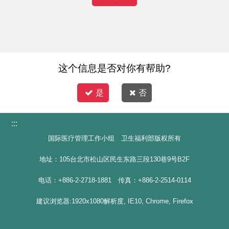
这个信息是否对你有帮助?
是
否
:::
国际医疗管理工作小组 卫生福利部版权所有
地址：105台北市松山区民生东路三段130巷9号B2F
电话：+886-2-2718-1881 传真：+886-2-2514-0114
建议浏览器:1920x1080解析度, IE10, Chrome, Firefox