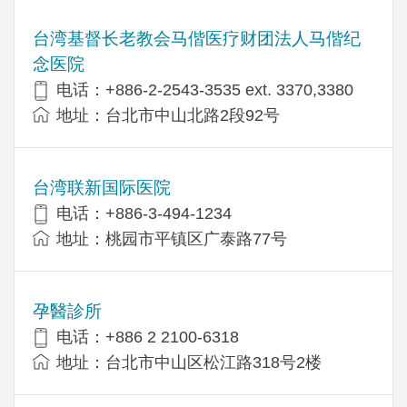
台湾基督长老教会马偕医疗财团法人马偕纪
念医院
电话：+886-2-2543-3535 ext. 3370,3380
地址：台北市中山北路2段92号
台湾联新国际医院
电话：+886-3-494-1234
地址：桃园市平镇区广泰路77号
孕醫診所
电话：+886 2 2100-6318
地址：台北市中山区松江路318号2楼