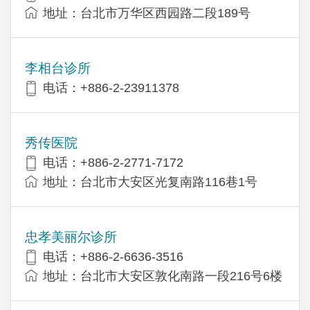
地址：台北市万华区西园路二段189号
李相台诊所
电话：+886-2-23911378
秀传医院
电话：+886-2-2771-7172
地址：台北市大安区光复南路116巷1号
忠孝美丽尔诊所
电话：+886-2-6636-3516
地址：台北市大安区敦化南路一段216号6楼