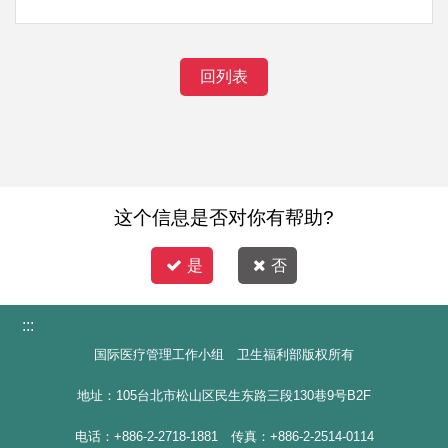
回列表
这个信息是否对你有帮助?
是
否
:::
国际医疗管理工作小组 卫生福利部版权所有
地址：105台北市松山区民生东路三段130巷9号B2F
电话：+886-2-2718-1881 传真：+886-2-2514-0114