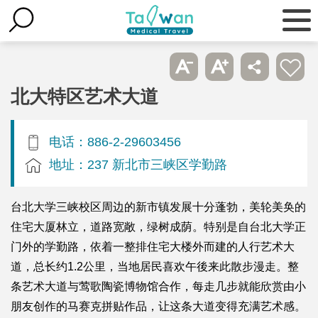
北大特区艺术大道
电话：886-2-29603456
地址：237 新北市三峡区学勤路
台北大学三峡校区周边的新市镇发展十分蓬勃，美轮美奂的
住宅大厦林立，道路宽敞，绿树成荫。特别是自台北大学正
门外的学勤路，依着一整排住宅大楼外而建的人行艺术大
道，总长约1.2公里，当地居民喜欢午後来此散步漫走。整
条艺术大道与莺歌陶瓷博物馆合作，每走几步就能欣赏由小
朋友创作的马赛克拼贴作品，让这条大道变得充满艺术感。