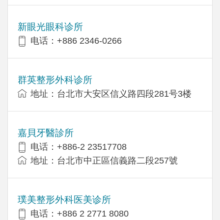
新眼光眼科诊所
电话：+886 2346-0266
群英整形外科诊所
地址：台北市大安区信义路四段281号3楼
嘉貝牙醫診所
电话：+886-2 23517708
地址：台北市中正區信義路二段257號
璞美整形外科医美诊所
电话：+886 2 2771 8080