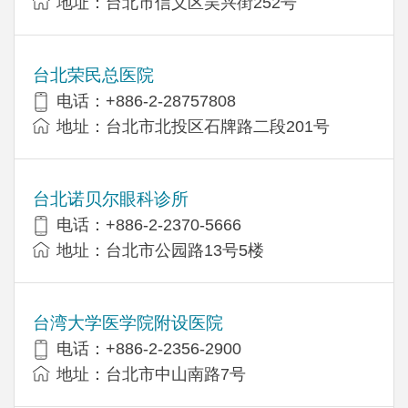
地址：台北市信义区吴兴街252号
台北荣民总医院
电话：+886-2-28757808
地址：台北市北投区石牌路二段201号
台北诺贝尔眼科诊所
电话：+886-2-2370-5666
地址：台北市公园路13号5楼
台湾大学医学院附设医院
电话：+886-2-2356-2900
地址：台北市中山南路7号