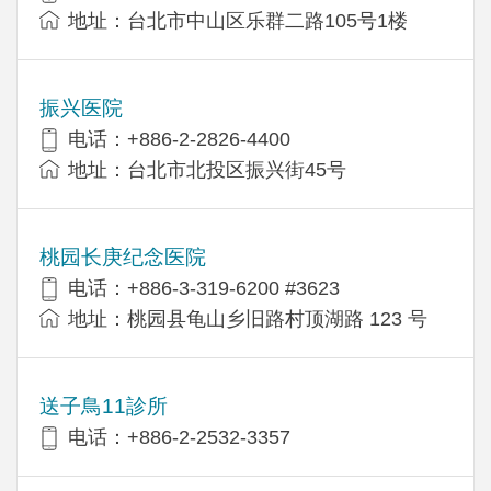
地址：台北市中山区乐群二路105号1楼
振兴医院
电话：+886-2-2826-4400
地址：台北市北投区振兴街45号
桃园长庚纪念医院
电话：+886-3-319-6200 #3623
地址：桃园县龟山乡旧路村顶湖路 123 号
送子鳥11診所
电话：+886-2-2532-3357