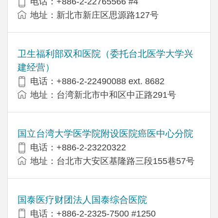
电话：+886-2-22765566 #4
地址：新北市新庄区思源路127号
卫生福利部双和医院（委托台北医学大学兴
建经营）
电话：+​886-2-22490088 ext. 8682
地址：台湾新北市中和区中正路291号
国立台湾大学医学院附设医院癌医中心分院
电话：+886-2-23220322
地址：台北市大安区基隆路三段155巷57号
国泰医疗财团法人国泰综合医院
电话：+886-2-2325-7500 #1250