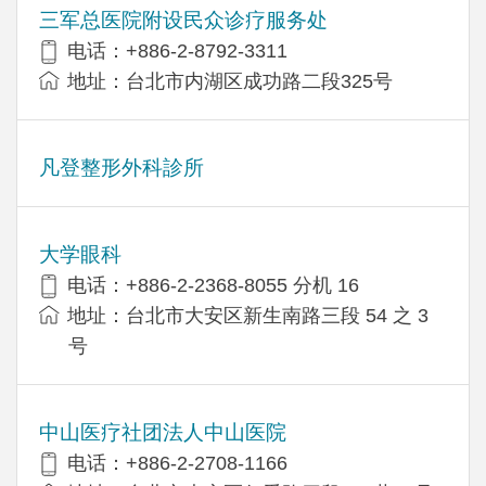
三军总医院附设民众诊疗服务处
电话：+886-2-8792-3311
地址：台北市内湖区成功路二段325号
凡登整形外科診所
大学眼科
电话：+886-2-2368-8055 分机 16
地址：台北市大安区新生南路三段 54 之 3
号
中山医疗社团法人中山医院
电话：+886-2-2708-1166