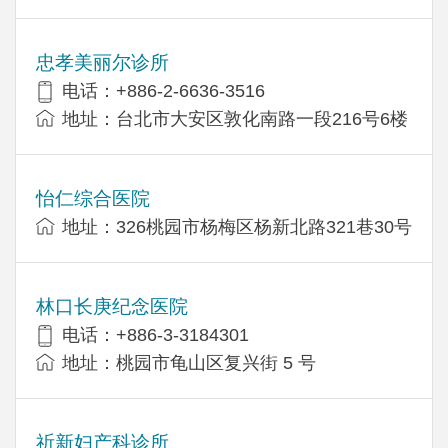
忠孝美丽尔诊所
电话：+886-2-6636-3516
地址：台北市大安区敦化南路一段216号6楼
怡仁综合医院
地址：326桃园市杨梅区杨新北路321巷30号
林口长庚纪念医院
电话：+886-3-3184301
地址：桃园市龟山区复兴街 5 号
祈新妇产科诊所