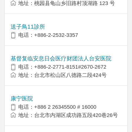
地址：桃园县龟山乡旧路村顶湖路 123 号
送子鳥11診所
电话：+886-2-2532-3357
基督复临安息日会医疗财团法人台安医院
电话：+886-2-2771-8151#2670-2672
地址：台北市松山区八德路二段424号
康宁医院
电话：+886 2 26345500 # 16000
地址：台北市内湖区成功路五段420巷26号