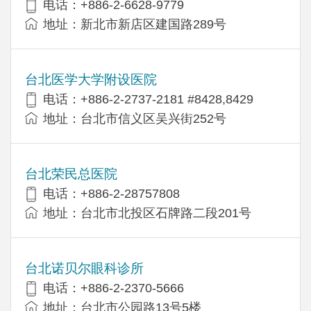
电话：+886-2-6628-9779
地址：新北市新店区建国路289号
台北医学大学附设医院
电话：+886-2-2737-2181 #8428,8429
地址：台北市信义区吴兴街252号
台北荣民总医院
电话：+886-2-28757808
地址：台北市北投区石牌路二段201号
台北诺贝尔眼科诊所
电话：+886-2-2370-5666
地址：台北市公园路13号5楼