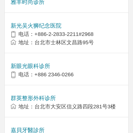
雅丰时尚诊所
新光吴火狮纪念医院
电话：+886-2-2833-2211#2968
地址：台北市士林区文昌路95号
新眼光眼科诊所
电话：+886 2346-0266
群英整形外科诊所
地址：台北市大安区信义路四段281号3楼
嘉貝牙醫診所