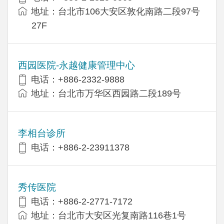
地址：台北市106大安区敦化南路二段97号
27F
西园医院-永越健康管理中心
电话：+886-2332-9888
地址：台北市万华区西园路二段189号
李相台诊所
电话：+886-2-23911378
秀传医院
电话：+886-2-2771-7172
地址：台北市大安区光复南路116巷1号