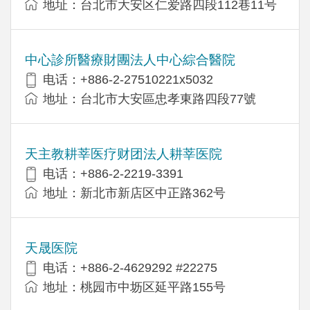
地址：台北市大安区仁爱路四段112巷11号
中心診所醫療財團法人中心綜合醫院
电话：+886-2-27510221x5032
地址：台北市大安區忠孝東路四段77號
天主教耕莘医疗财团法人耕莘医院
电话：+886-2-2219-3391
地址：新北市新店区中正路362号
天晟医院
电话：+886-2-4629292 #22275
地址：桃园市中坜区延平路155号