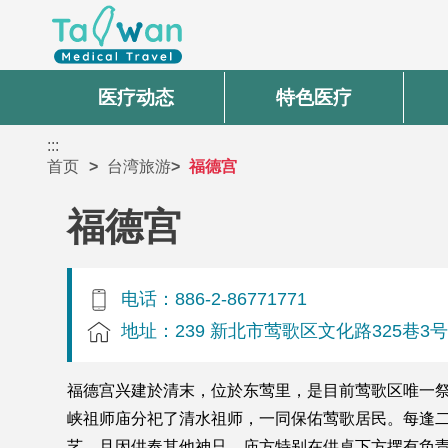
医疗动态
特色医疗
:::
首页
台湾旅游
福德宫
福德宫
电话：886-2-86771771
地址：239 新北市莺歌区文化路325巷3
福德宫兴建於清末，位於东莺里，是目前莺歌区唯一
峡祖师庙分祀了清水祖师，一同保佑莺歌居民。每逢
艺，且因供奉其他神只，庙方特别在供桌下方摆有负责