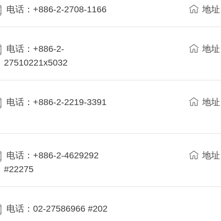
电话：+886-2-2708-1166
地址
电话：+886-2-
地址
27510221x5032
电话：+886-2-2219-3391
地址
电话：+886-2-4629292
地址
#22275
电话：02-27586966 #202