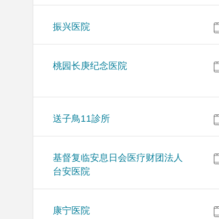
振兴医院
桃园长庚纪念医院
送子鳥11診所
基督复临安息日会医疗财团法人
台安医院
康宁医院