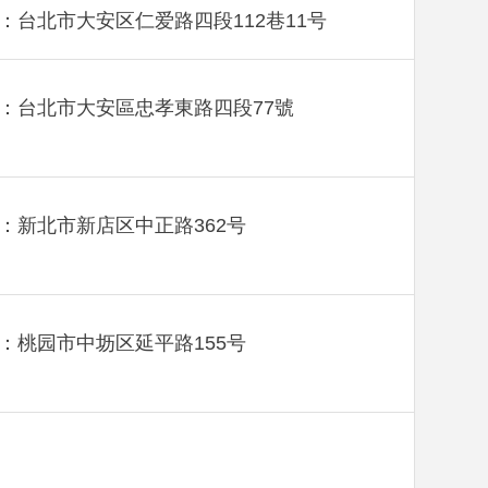
：台北市大安区仁爱路四段112巷11号
：台北市大安區忠孝東路四段77號
：新北市新店区中正路362号
：桃园市中坜区延平路155号