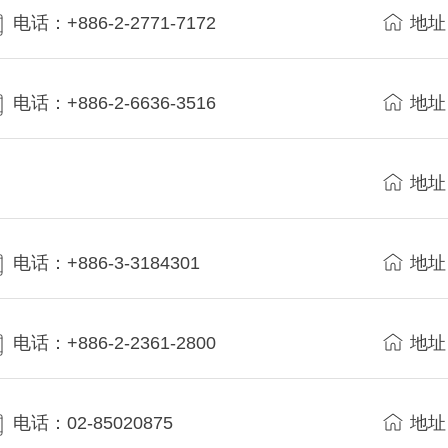
电话：+886-2-2771-7172
地址
电话：+886-2-6636-3516
地址
地址
电话：+886-3-3184301
地址
电话：+886-2-2361-2800
地址
电话：02-85020875
地址