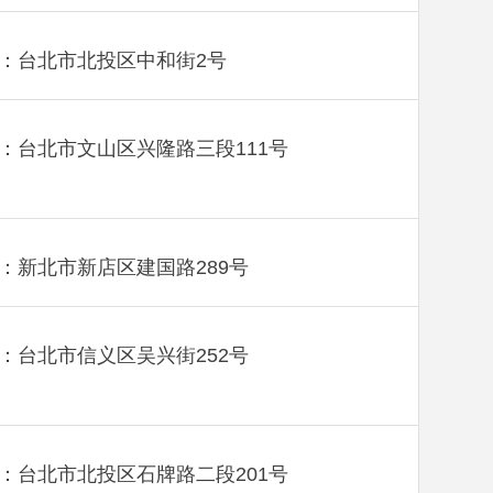
：台北市北投区中和街2号
：台北市文山区兴隆路三段111号
：新北市新店区建国路289号
：台北市信义区吴兴街252号
：台北市北投区石牌路二段201号