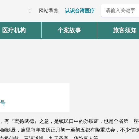
:::
网站导览
认识台湾医疗
医疗机构
个案故事
旅客须知
1号
宫，有『宏扬武德』之意，是镇民口中的孙膑庙，也是全省第一
膑诞辰，庙里每年农历正月初一至初五都有隆重法会，不少信徒
、南极仙翁、三清道祖、九天圣帝、华陀真人等。