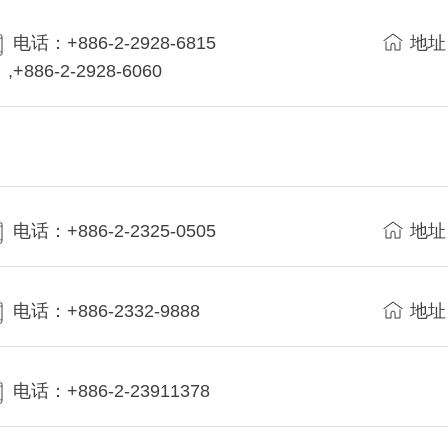
电话：+886-2-2928-6815
地址
,+886-2-2928-6060
电话：+886-2-2325-0505
地址
电话：+886-2332-9888
地址
电话：+886-2-23911378