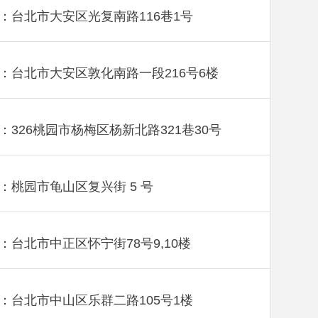
：台北市大安区光复南路116巷1号
：台北市大安区敦化南路一段216号6楼
：326桃园市杨梅区杨新北路321巷30号
：桃园市龟山区复兴街 5 号
：台北市中正区怀宁街78号9,10楼
：台北市中山区乐群二路105号1楼