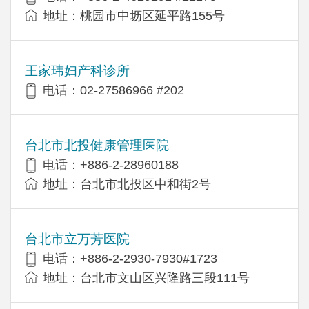
地址：桃园市中坜区延平路155号
王家玮妇产科诊所
电话：02-27586966 #202
台北市北投健康管理医院
电话：+886-2-28960188
地址：台北市北投区中和街2号
台北市立万芳医院
电话：+886-2-2930-7930#1723
地址：台北市文山区兴隆路三段111号