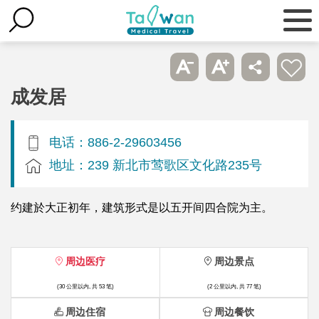
成发居
电话：886-2-29603456
地址：239 新北市莺歌区文化路235号
约建於大正初年，建筑形式是以五开间四合院为主。
周边医疗
周边景点
(30 公里以内, 共 53 笔)
(2 公里以内, 共 77 笔)
周边住宿
周边餐饮