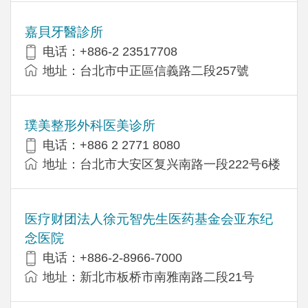
嘉貝牙醫診所
电话：+886-2 23517708
地址：台北市中正區信義路二段257號
璞美整形外科医美诊所
电话：+886 2 2771 8080
地址：台北市大安区复兴南路一段222号6楼
医疗财团法人徐元智先生医药基金会亚东纪
念医院
电话：+886-2-8966-7000
地址：新北市板桥市南雅南路二段21号