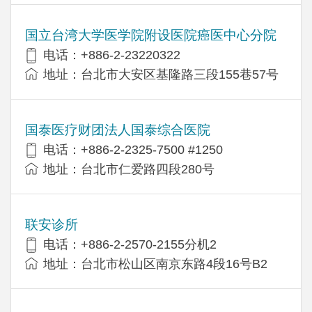
国立台湾大学医学院附设医院癌医中心分院
电话：+886-2-23220322
地址：台北市大安区基隆路三段155巷57号
国泰医疗财团法人国泰综合医院
电话：+886-2-2325-7500 #1250
地址：台北市仁爱路四段280号
联安诊所
电话：+886-2-2570-2155分机2
地址：台北市松山区南京东路4段16号B​​2