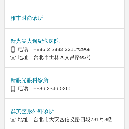
雅丰时尚诊所
新光吴火狮纪念医院
电话：+886-2-2833-2211#2968
地址：台北市士林区文昌路95号
新眼光眼科诊所
电话：+886 2346-0266
群英整形外科诊所
地址：台北市大安区信义路四段281号3楼