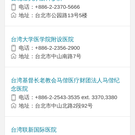
电话：+886-2-2370-5666
地址：台北市公园路13号5楼
台湾大学医学院附设医院
电话：+886-2-2356-2900
地址：台北市中山南路7号
台湾基督长老教会马偕医疗财团法人马偕纪
念医院
电话：+886-2-2543-3535 ext. 3370,3380
地址：台北市中山北路2段92号
台湾联新国际医院