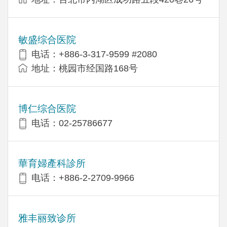
敏盛综合医院
电话：+886-3-317-9599 #2080
地址：桃园市经国路168号
博仁综合医院
电话：02-25786677
華育婦產科診所
电话：+886-2-2709-9966
雅丰丽致诊所