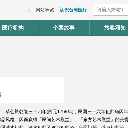
:::
网站导览
认识台湾医疗
医疗机构
个案故事
旅客须知
号
，草创於乾隆三十四年(西元1769年)，民国三十六年祖师庙
作品风格，因而赢得「民间艺术殿堂」、「东方艺术殿堂」的美
安溪清水祖师，清水祖师又称为祖师公、乌面祖师、落鼻祖师等