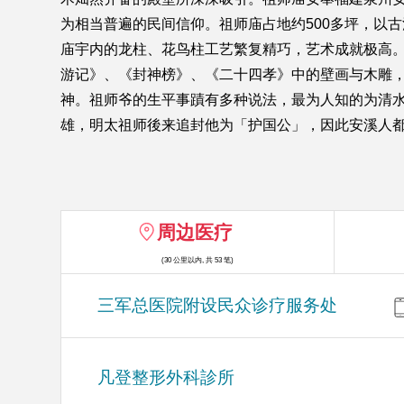
为相当普遍的民间信仰。祖师庙占地约500多坪，以
庙宇内的龙柱、花鸟柱工艺繁复精巧，艺术成就极高
游记》、《封神榜》、《二十四孝》中的壁画与木雕
神。祖师爷的生平事蹟有多种说法，最为人知的为清
雄，明太祖师後来追封他为「护国公」，因此安溪人
周边医疗
(30 公里以内, 共 53 笔)
三军总医院附设民众诊疗服务处
凡登整形外科診所