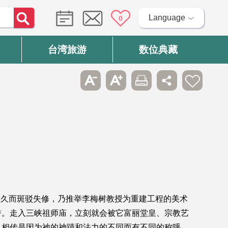
Language
0
台湾旅游
数位典藏
因年久而斑驳失修，乃推举李梅树教授为重建工程的美术
誉。走入三峡祖师庙，立刻就会被它富丽堂皇、宗教艺
，相传是因为祂的神蹟和法力的不同而有不同的称呼，