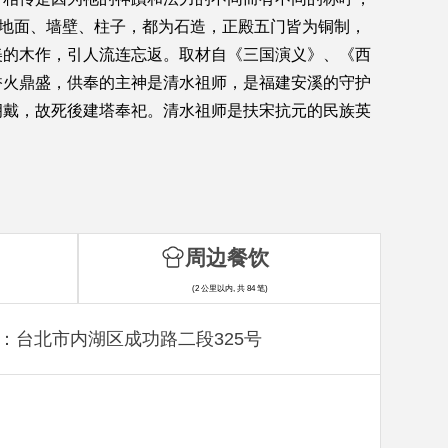
，地面、墙壁、柱子，都为石造，正殿五门皆为铜制，
美的木作，引人流连忘返。取材自《三国演义》、《西
香火鼎盛，供奉的主神是清水祖师，是福建安溪的守护
拥戴，故死後建塔奉祀。清水祖师是扶宋抗元的民族英
周边餐饮
(2 公里以内, 共 84 笔)
：台北市内湖区成功路二段325号