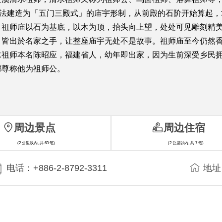
古法建造为「五门三殿式」的庙宇形制，从前殿的石阶开始算起
。祖师庙以石为基底，以木为顶，抬头向上望，处处可见雕刻精
，皆出於名家之手，让整座庙宇无处不是故事。祖师庙至今仍然
水祖师本名陈昭应，福建省人，幼年即出家，因为生前深受乡民
都尊称他为祖师公。
周边景点
周边住宿
(2 公里以内, 共 63 笔)
(2 公里以内, 共 7 笔)
电话：+886-2-8792-3311
地址