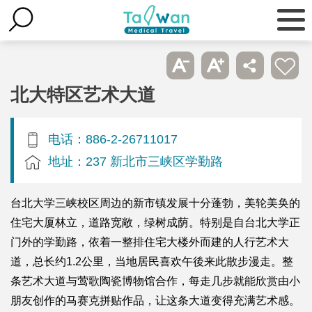
北大特区艺术大道
电话：886-2-26711017
地址：237 新北市三峡区学勤路
台北大学三峡校区周边的新市镇发展十分蓬勃，美轮美奂的
住宅大厦林立，道路宽敞，绿树成荫。特别是自台北大学正
门外的学勤路，依着一整排住宅大楼外而建的人行艺术大
道，总长约1.2公里，当地居民喜欢午後来此散步漫走。整
条艺术大道与莺歌陶瓷博物馆合作，每走几步就能欣赏由小
朋友创作的马赛克拼贴作品，让这条大道变得充满艺术感。