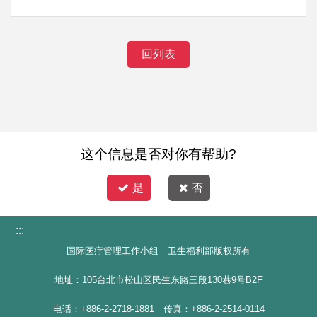
回列表
这个信息是否对你有帮助?
是
否
:::
国际医疗管理工作小组 卫生福利部版权所有
地址：105台北市松山区民生东路三段130巷9号B2F
电话：+886-2-2718-1881 传真：+886-2-2514-0114