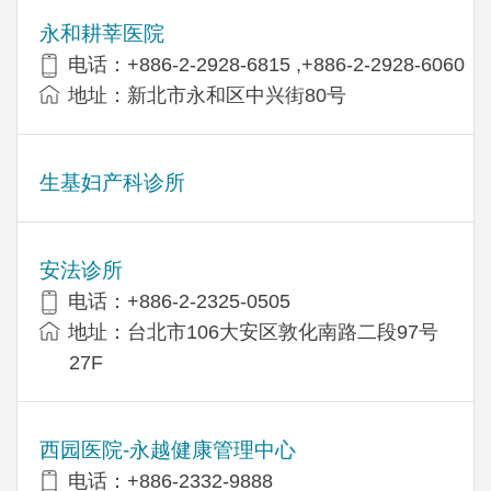
永和耕莘医院
电话：+886-2-2928-6815 ,+886-2-2928-6060
地址：新北市永和区中兴街80号
生基妇产科诊所
安法诊所
电话：+886-2-2325-0505
地址：台北市106大安区敦化南路二段97号
27F
西园医院-永越健康管理中心
电话：+886-2332-9888