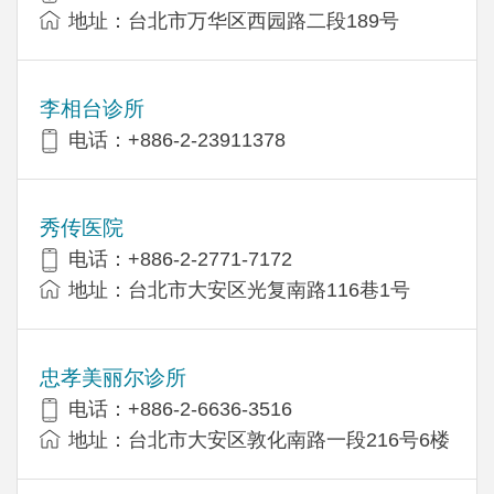
地址：台北市万华区西园路二段189号
李相台诊所
电话：+886-2-23911378
秀传医院
电话：+886-2-2771-7172
地址：台北市大安区光复南路116巷1号
忠孝美丽尔诊所
电话：+886-2-6636-3516
地址：台北市大安区敦化南路一段216号6楼