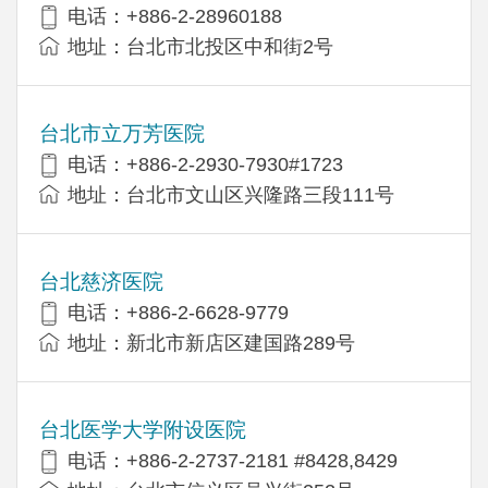
电话：+886-2-28960188
地址：台北市北投区中和街2号
台北市立万芳医院
电话：+886-2-2930-7930#1723
地址：台北市文山区兴隆路三段111号
台北慈济医院
电话：+886-2-6628-9779
地址：新北市新店区建国路289号
台北医学大学附设医院
电话：+886-2-2737-2181 #8428,8429