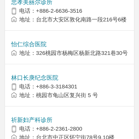
忠孝美丽尔诊所
电话：+886-2-6636-3516
地址：台北市大安区敦化南路一段216号6楼
怡仁综合医院
地址：326桃园市杨梅区杨新北路321巷30号
林口长庚纪念医院
电话：+886-3-3184301
地址：桃园市龟山区复兴街 5 号
祈新妇产科诊所
电话：+886-2-2361-2800
地址：台北市中正区怀宁街78号9,10楼