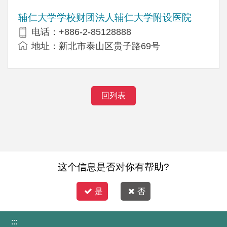
辅仁大学学校财团法人辅仁大学附设医院
电话：+886-2-85128888
地址：新北市泰山区贵子路69号
回列表
这个信息是否对你有帮助?
是
否
:::