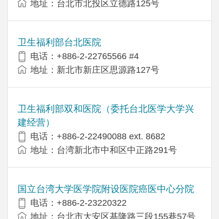
地址：台北市北投区立德路125号
卫生福利部台北医院
电话：+886-2-22765566 #4
地址：新北市新庄区思源路127号
卫生福利部双和医院（委托台北医学大学兴
建经营）
电话：+​886-2-22490088 ext. 8682
地址：台湾新北市中和区中正路291号
国立台湾大学医学院附设医院癌医中心分院
电话：+886-2-23220322
地址：台北市大安区基隆路三段155巷57号