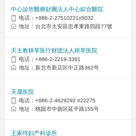
中心診所醫療財團法人中心綜合醫院
电话：+886-2-27510221x5032
地址：台北市大安區忠孝東路四段77號
天主教耕莘医疗财团法人耕莘医院
电话：+886-2-2219-3391
地址：新北市新店区中正路362号
天晟医院
电话：+886-2-4629292 #22275
地址：桃园市中坜区延平路155号
王家玮妇产科诊所