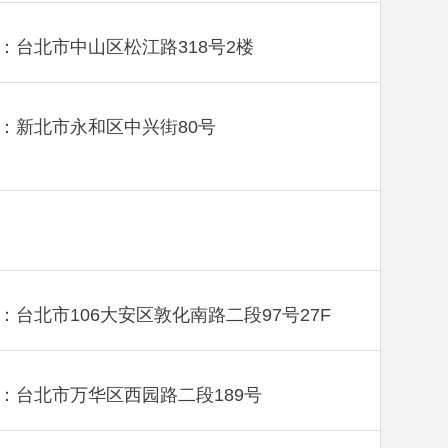
：台北市中山区松江路318号2楼
：新北市永和区中兴街80号
：台北市106大安区敦化南路二段97号27F
：台北市万华区西园路二段189号