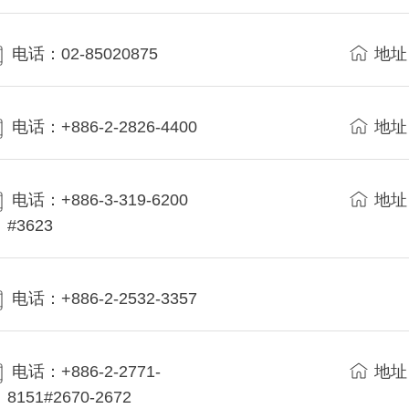
电话：02-85020875
地址
电话：+886-2-2826-4400
地址
电话：+886-3-319-6200
地址
#3623
电话：+886-2-2532-3357
电话：+886-2-2771-
地址
8151#2670-2672