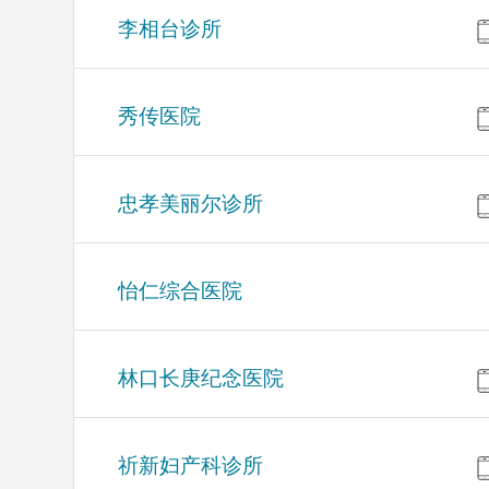
李相台诊所
秀传医院
忠孝美丽尔诊所
怡仁综合医院
林口长庚纪念医院
祈新妇产科诊所