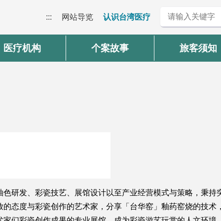
:::
网站导览
认识台湾医疗
医疗机构
个案故事
旅客须知
、釉色研发、彩瓷技艺、展馆设计以至产业经营模式与策略，秉持
开放的态度与彩瓷创作的艺术家，分享「台华窑」釉药窑烧的技术
艺术家们彩瓷创作成果的专业展馆，成为彩瓷游艺玩赏的人文环境