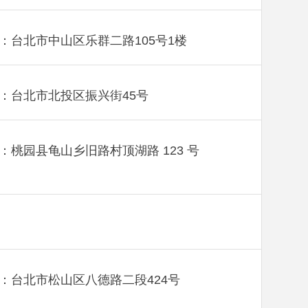
：台北市中山区乐群二路105号1楼
：台北市北投区振兴街45号
：桃园县龟山乡旧路村顶湖路 123 号
：台北市松山区八德路二段424号