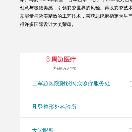
创意与极致美感，引领彩瓷世界的风骚。再以彩瓷艺
意能量与紮实精致的工艺技术，荣获总统府指定为生
得许多国际设计大奖荣耀。
周边医疗
(30 公里以内, 共 53 笔)
三军总医院附设民众诊疗服务处
凡登整形外科診所
大学眼科