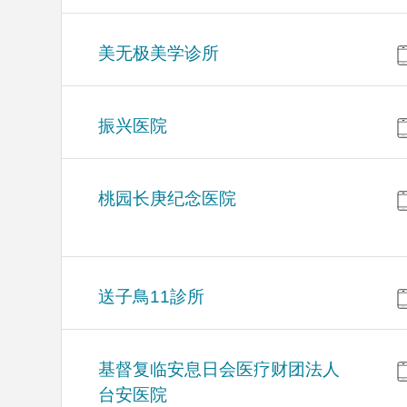
美无极美学诊所
振兴医院
桃园长庚纪念医院
送子鳥11診所
基督复临安息日会医疗财团法人
台安医院