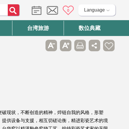
Language
0
台湾旅游
数位典藏
突破现状，不断创造的精神，焠链自我的风格，形塑
，提供设备与支援，相互切磋论衡，精进彩瓷艺术的境
。台华窑以精湛釉色窑烧工艺，护持彩瓷艺术家的无限