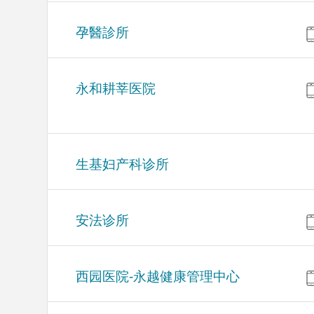
孕醫診所
永和耕莘医院
生基妇产科诊所
安法诊所
西园医院-永越健康管理中心