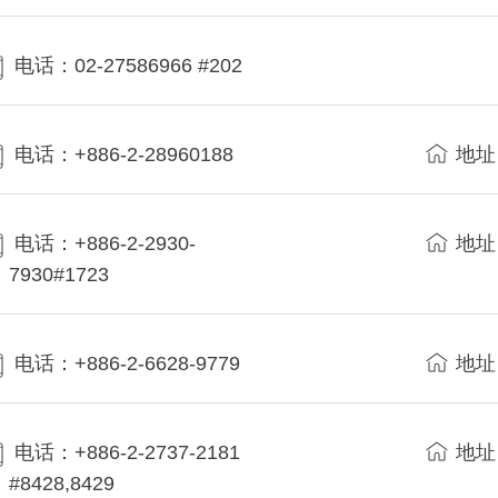
电话：02-27586966 #202
电话：+886-2-28960188
地址
电话：+886-2-2930-
地址
7930#1723
电话：+886-2-6628-9779
地址
电话：+886-2-2737-2181
地址
#8428,8429