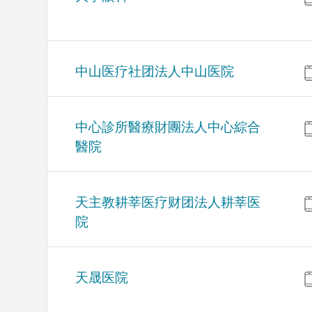
中山医疗社团法人中山医院
中心診所醫療財團法人中心綜合
醫院
天主教耕莘医疗财团法人耕莘医
院
天晟医院