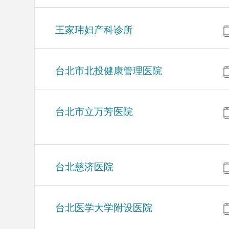
王家玮妇产科诊所
台北市北投健康管理医院
台北市立万芳医院
台北慈济医院
台北医学大学附设医院