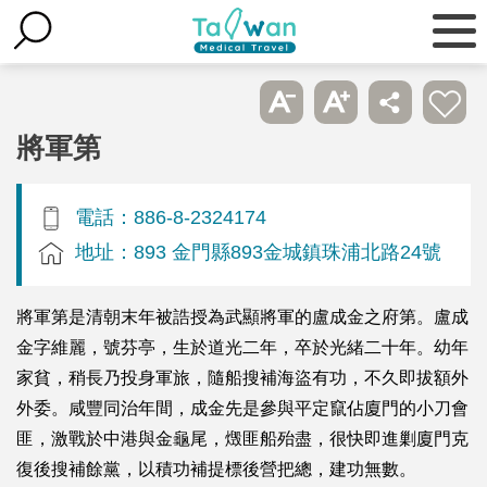
將軍第
電話：886-8-2324174
地址：893 金門縣893金城鎮珠浦北路24號
將軍第是清朝末年被誥授為武顯將軍的盧成金之府第。盧成
金字維麗，號芬亭，生於道光二年，卒於光緒二十年。幼年
家貧，稍長乃投身軍旅，隨船搜補海盜有功，不久即拔額外
外委。咸豐同治年間，成金先是參與平定竄佔廈門的小刀會
匪，激戰於中港與金龜尾，燬匪船殆盡，很快即進剿廈門克
復後搜補餘黨，以積功補提標後營把總，建功無數。