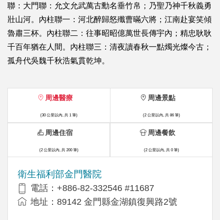
聯：大門聯：允文允武萬古勳名垂竹帛；乃聖乃神千秋義勇
壯山河。內柱聯一：河北醉歸怒殲曹暪六將；江南赴宴笑傾
魯肅三杯。內柱聯二：往事昭昭億萬世長傳宇內；精忠耿耿
千百年猶在人間。內柱聯三：清夜讀春秋一點燭光燦今古；
孤舟代吳魏千秋浩氣貫乾坤。
周邊醫療
周邊景點
(30 公里以內, 共 1 筆)
(2 公里以內, 共 86 筆)
周邊住宿
周邊餐飲
(2 公里以內, 共 200 筆)
(2 公里以內, 共 0 筆)
衛生福利部金門醫院
電話：+886-82-332546 #11687
地址：89142 金門縣金湖鎮復興路2號