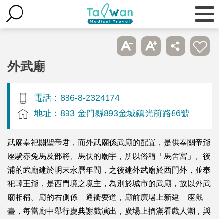
外武廟
電話：886-8-2324174
地址：893 金門縣893金城鎮光前路86號
武廟奉祀關聖帝君，而外武廟係武廟的配置，是供奉關帝爺
座騎赤兔馬及部將、馬伕的廟宇，所以俗稱「馬舍宮」。後
浦的武廟建於明末永曆年間，之後建外武廟於西門外，並奉
祀韓王爺，是西門境之境主，為別於城市的武廟，故以外武
廟相稱。廟的右側係一通衢要道，廟前廣場上新建一座戲
臺，每當廟中舉行慶典謝戲演出，廣場上擠滿看戲人潮，與