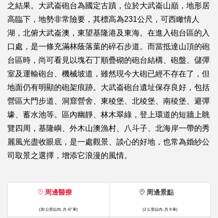
之結果。大武崙砲台為國定古蹟，位於大武崙山巔，地形居
高臨下，地勢非常險要，其標高為231公尺，可西瞰情人
湖，北俯大武崙澳，東望基隆港及東海。在進入砲台區的入
口處，是一條充滿林蔭落葉的碎石步道。而當抵達山頂的砲
台區時，尚可看見以塊石丁順疊砌的砲台結構、砲盤、儲彈
室及運輸砲台、機械坡道，雖然現今大砲已經不存在了，但
地面仍有明顯的砲架痕跡。大武崙砲台遺址保存良好，包括
營區大門步道、洞窟營舍、東稜堡、北稜堡、南稜堡、避彈
壕、蓄水池等。區內幽靜、林木翠綠，登上環道的短牆上眺
覽四周，基隆嶼、外木山澳漁村、八斗子、北海岸一帶的秀
麗風光盡收眼底，是一處觀景、談心的好地，也常為婚紗公
司取景之選擇，增添它浪漫的風情。
周邊醫療
周邊景點
(30 公里以內, 共 47 筆)
(2 公里以內, 共 9 筆)