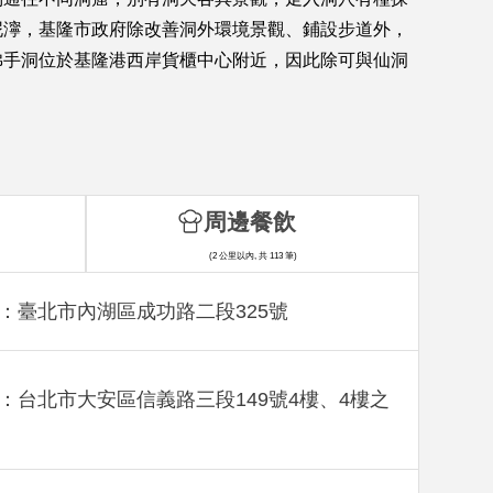
泥濘，基隆市政府除改善洞外環境景觀、鋪設步道外，
佛手洞位於基隆港西岸貨櫃中心附近，因此除可與仙洞
。
周邊餐飲
(2 公里以內, 共 113 筆)
：臺北市內湖區成功路二段325號
：台北市大安區信義路三段149號4樓、4樓之