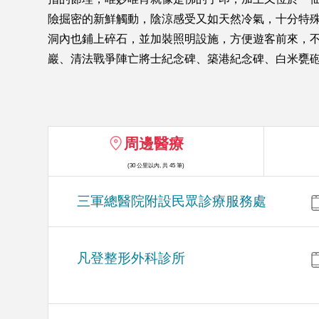
險掘密的新鮮觸動，陰涼感受又如天然冷氣，十分特
洞內也鋪上碎石，並加裝照明設施，方便遊客前來，
巖、清法戰爭陣亡將士紀念碑、築港紀念碑、白米甕
周邊醫療
(30 公里以內, 共 45 筆)
三軍總醫院附設民眾診療服務處
凡登整形外科診所