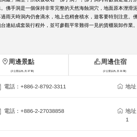
殊。佛手洞是一個保持非常完整的天然海蝕洞穴，地面原本溼滑
不過雨天時洞內仍會滴水，地上也稍會積水，遊客要特別注意。
砲台連結成套裝行程外，並可參觀平常難得一見的貨櫃裝卸作業
周邊景點
周邊住宿
(2 公里以內, 共 37 筆)
(2 公里以內, 共 31 筆)
電話：+886-2-8792-3311
地址
電話：+886-2-27038858
地址
1