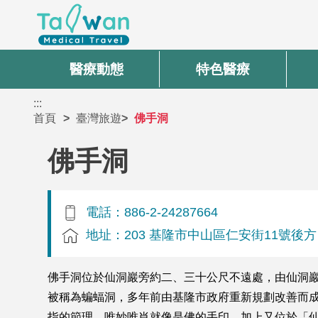
醫療動態
特色醫療
:::
首頁
臺灣旅遊
佛手洞
佛手洞
電話：886-2-24287664
地址：203 基隆市中山區仁安街11號後方
佛手洞位於仙洞巖旁約二、三十公尺不遠處，由仙洞
被稱為蝙蝠洞，多年前由基隆市政府重新規劃改善而
指的節理，唯妙唯肖就像是佛的手印，加上又位於「