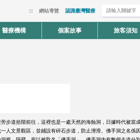
:::
網站導覽
認識臺灣醫療
醫療機構
個案故事
旅客須知
巖旁步道拾階前往，這裡也是一處天然的海蝕洞，日據時代被當
成一人文景觀區，並鋪設有碎石步道，防止溼滑。佛手洞之名係
仙洞巖」隔壁，所以被取名「佛手洞」，佛手洞內有數個走道分