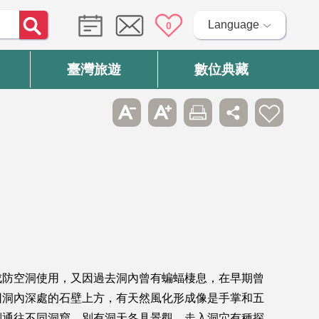
Language
0
臺灣旅遊
數位典藏
成防空洞使用，又因過去洞內曾有蝙蝠棲息，在早期曾
因洞內深處的石壁上方，有天然風化形成像是手掌和五
別通往不同洞窟，別有洞天各具景觀，走入洞穴有種探