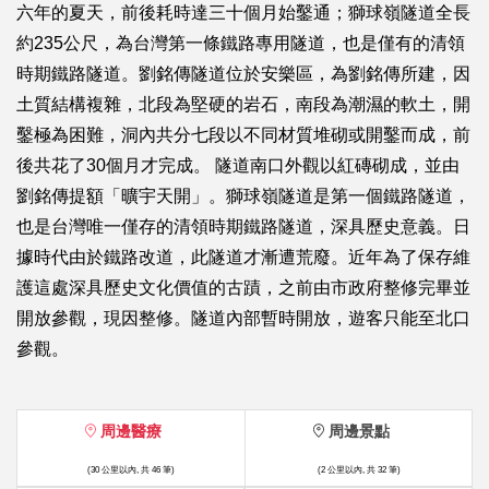
六年的夏天，前後耗時達三十個月始鑿通；獅球嶺隧道全長
約235公尺，為台灣第一條鐵路專用隧道，也是僅有的清領
時期鐵路隧道。劉銘傳隧道位於安樂區，為劉銘傳所建，因
土質結構複雜，北段為堅硬的岩石，南段為潮濕的軟土，開
鑿極為困難，洞內共分七段以不同材質堆砌或開鑿而成，前
後共花了30個月才完成。 隧道南口外觀以紅磚砌成，並由
劉銘傳提額「曠宇天開」。獅球嶺隧道是第一個鐵路隧道，
也是台灣唯一僅存的清領時期鐵路隧道，深具歷史意義。日
據時代由於鐵路改道，此隧道才漸遭荒廢。近年為了保存維
護這處深具歷史文化價值的古蹟，之前由市政府整修完畢並
開放參觀，現因整修。隧道內部暫時開放，遊客只能至北口
參觀。
周邊醫療
周邊景點
(30 公里以內, 共 46 筆)
(2 公里以內, 共 32 筆)