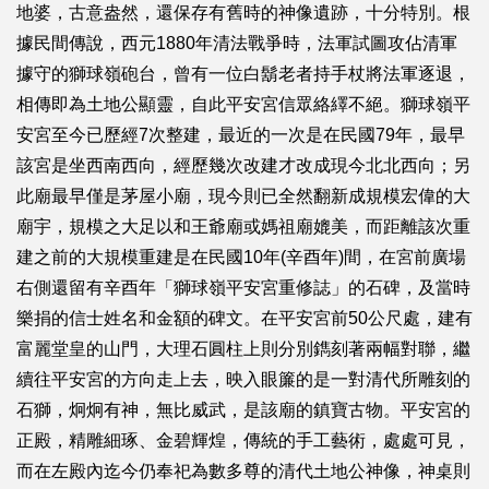
地婆，古意盎然，還保存有舊時的神像遺跡，十分特別。根
據民間傳說，西元1880年清法戰爭時，法軍試圖攻佔清軍
據守的獅球嶺砲台，曾有一位白鬍老者持手杖將法軍逐退，
相傳即為土地公顯靈，自此平安宮信眾絡繹不絕。獅球嶺平
安宮至今已歷經7次整建，最近的一次是在民國79年，最早
該宮是坐西南西向，經歷幾次改建才改成現今北北西向；另
此廟最早僅是茅屋小廟，現今則已全然翻新成規模宏偉的大
廟宇，規模之大足以和王爺廟或媽祖廟媲美，而距離該次重
建之前的大規模重建是在民國10年(辛酉年)間，在宮前廣場
右側還留有辛酉年「獅球嶺平安宮重修誌」的石碑，及當時
樂捐的信士姓名和金額的碑文。在平安宮前50公尺處，建有
富麗堂皇的山門，大理石圓柱上則分別鐫刻著兩幅對聯，繼
續往平安宮的方向走上去，映入眼簾的是一對清代所雕刻的
石獅，炯炯有神，無比威武，是該廟的鎮寶古物。平安宮的
正殿，精雕細琢、金碧輝煌，傳統的手工藝術，處處可見，
而在左殿內迄今仍奉祀為數多尊的清代土地公神像，神桌則