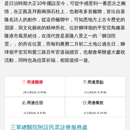
是日治時期大正10年擺設至今，可從中感受到一番思古之幽
情，在正殿及拜殿兩側石柱上，也都有多首楹聯，皆出自基
隆名詩人的創作，從這些楹聯中，可知悉地方上古今歷史的
淵源，與文化藝術的精神所在。位於獅球嶺的平安宮鳥瞰基
隆港市風景絕佳，在清代曾是基隆八景之一的「獅頂匝
雲」」的所在位置，而每到農曆二月初二土地公過生日，獅
球嶺平安宮和愛三路百年官道福德宮，也都會舉辦盛大慶祝
活動，同時也為信眾祈福，相當值得一遊。
周邊醫療
周邊景點
(30 公里以內, 共 46 筆)
(2 公里以內, 共 29 筆)
周邊住宿
周邊餐飲
(2 公里以內, 共 32 筆)
(2 公里以內, 共 115 筆)
三軍總醫院附設民眾診療服務處