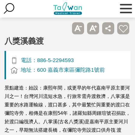
八獎溪義渡
電話：886-5-2294593
地址：600 嘉義市東區彌陀路1號前
景點建造：始設：康熙年間，或更早的年代嘉南平原主要河
川之一！台灣河川流短水急，行旅常需舟渡救濟，八掌溪是
重要的水路運輸線，渡口甚多，其中最繁忙與重要的渡口在
彌陀寺旁，相傳是在康熙54年，諸羅知縣周鍾瑄號召捐款，
於渡口編筏濟人。八掌溪(古名八獎溪)是嘉南平原主要河川
之一，早期無法搭建長橋，在彌陀寺旁設渡口供舟筏 渡