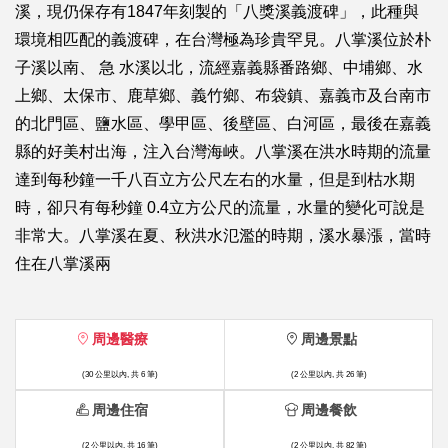
溪，現仍保存有1847年刻製的「八獎溪義渡碑」，此種與
環境相匹配的義渡碑，在台灣極為珍貴罕見。八掌溪位於朴
子溪以南、 急 水溪以北，流經嘉義縣番路鄉、中埔鄉、水
上鄉、太保市、鹿草鄉、義竹鄉、布袋鎮、嘉義市及台南市
的北門區、鹽水區、學甲區、後壁區、白河區，最後在嘉義
縣的好美村出海，注入台灣海峽。八掌溪在洪水時期的流量
達到每秒鐘一千八百立方公尺左右的水量，但是到枯水期
時，卻只有每秒鐘 0.4立方公尺的流量，水量的變化可說是
非常大。八掌溪在夏、秋洪水氾濫的時期，溪水暴漲，當時
住在八掌溪兩
周邊醫療
周邊景點
(30 公里以內, 共 6 筆)
(2 公里以內, 共 26 筆)
周邊住宿
周邊餐飲
(2 公里以內, 共 16 筆)
(2 公里以內, 共 82 筆)