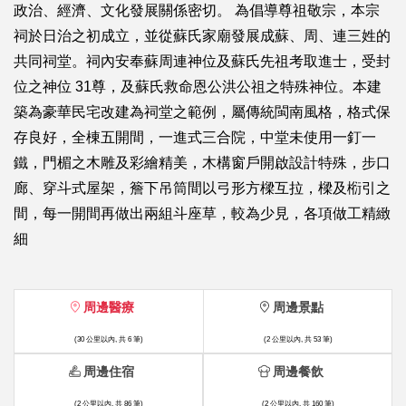
政治、經濟、文化發展關係密切。 為倡導尊祖敬宗，本宗
祠於日治之初成立，並從蘇氏家廟發展成蘇、周、連三姓的
共同祠堂。祠內安奉蘇周連神位及蘇氏先祖考取進士，受封
位之神位 31尊，及蘇氏救命恩公洪公祖之特殊神位。本建
築為豪華民宅改建為祠堂之範例，屬傳統閩南風格，格式保
存良好，全棟五開間，一進式三合院，中堂未使用一釘一
鐵，門楣之木雕及彩繪精美，木構窗戶開啟設計特殊，步口
廊、穿斗式屋架，簷下吊筒間以弓形方樑互拉，樑及椼引之
間，每一開間再做出兩組斗座草，較為少見，各項做工精緻
細
周邊醫療
周邊景點
(30 公里以內, 共 6 筆)
(2 公里以內, 共 53 筆)
周邊住宿
周邊餐飲
(2 公里以內, 共 86 筆)
(2 公里以內, 共 160 筆)