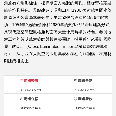
角處有八角形樑柱，樓梯壁面方格狀的氣孔，樓梯旁柱頭裝
飾等均具特色。景點建造：昭和11年(1936)美術館空間座落
於原菸酒公賣局嘉義分局，主建物包含興建於1936年的古
蹟、1954年的酒類倉庫和1980年的菸酒成品倉庫建築形式
具現代建築簡潔風格兼具面磚大量使用時期的特色。參與改
建工程的黃明威建築師與其建築團隊，採用近年來受到國際
矚目的CLT（Cross Laminated Timber 縱橫多層次結構積
材）工法，並在大廳空間採用集成材樑柱而非鋼構，在建材
與建築概念上，
周邊醫療
周邊景點
(30 公里以內, 共 6 筆)
(2 公里以內, 共 35 筆)
周邊住宿
周邊餐飲
(2 公里以內, 共 100 筆)
(2 公里以內, 共 161 筆)