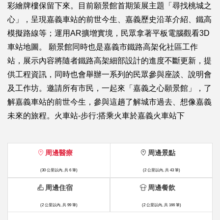
彩繪牌樓保留下來。目前願景館首期策展主題「尋找桃城之
心」，呈現嘉義車站的前世今生、嘉義歷史沿革介紹、鐵高
模擬路線等；運用AR擴增實境，民眾拿著平板電腦觀看3D
車站地圖。 願景館同時也是嘉義市鐵路高架化社區工作
站，展示內容將隨者鐵路高架細部設計的進度不斷更新，提
供工程資訊，同時也會舉辦一系列的民眾參與座談、說明會
及工作坊。邀請所有市民，一起來「嘉義之心願景館」，了
解嘉義車站的前世今生，參與這趟了解城市過去、想像嘉義
未來的旅程。火車站-步行:搭乘火車於嘉義火車站下
周邊醫療
周邊景點
(30 公里以內, 共 6 筆)
(2 公里以內, 共 43 筆)
周邊住宿
周邊餐飲
(2 公里以內, 共 99 筆)
(2 公里以內, 共 166 筆)