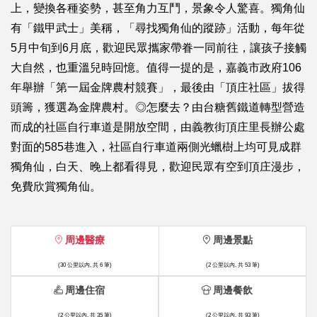
上，變換各種姿勢，甚至角力互鬥，景象令人驚喜。獨角仙
有「鐵甲武士」美稱，「尋找獨角仙的蹤跡」活動，每年從
5月中旬到6月底，歡迎民眾攜家帶眷一同前往，讓孩子接觸
大自然，也重溫兒時回憶。值得一提的是，嘉義市政府106
年舉辦「第一屆金牌農村競賽」，最後由「頂庄社區」拔得
頭籌，獲選為金牌農村。◎怎麼去？由台糖舊鐵道轉型營造
而成的社區自行車道是開放空間，由義教街頂庄里長辦公處
對面的585巷進入，社區自行車道兩側光蠟樹上均可見成群
獨角仙，白天、晚上都看得見，歡迎民眾有空到頂庄漫步，
免費欣賞獨角仙。
周邊醫療
周邊景點
(30 公里以內, 共 6 筆)
(2 公里以內, 共 53 筆)
周邊住宿
周邊餐飲
(2 公里以內, 共 35 筆)
(2 公里以內, 共 93 筆)