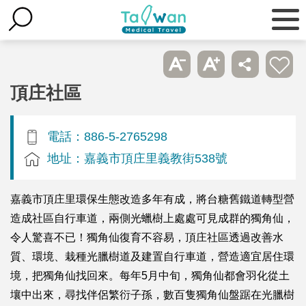
頂庄社區
電話：886-5-2765298
地址：嘉義市頂庄里義教街538號
嘉義市頂庄里環保生態改造多年有成，將台糖舊鐵道轉型營
造成社區自行車道，兩側光蠟樹上處處可見成群的獨角仙，
令人驚喜不已！獨角仙復育不容易，頂庄社區透過改善水
質、環境、栽種光臘樹道及建置自行車道，營造適宜居住環
境，把獨角仙找回來。每年5月中旬，獨角仙都會羽化從土
壤中出來，尋找伴侶繁衍子孫，數百隻獨角仙盤踞在光臘樹