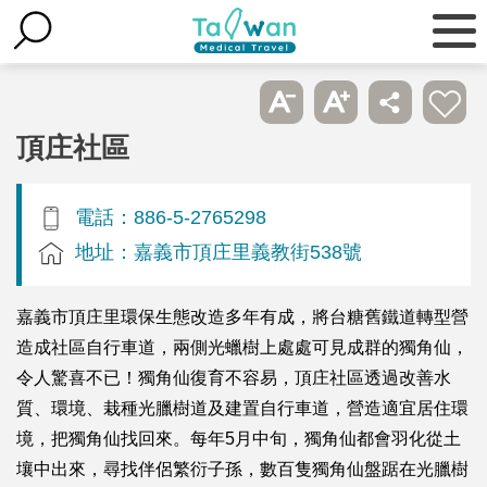
頂庄社區
電話：886-5-2765298
地址：嘉義市頂庄里義教街538號
嘉義市頂庄里環保生態改造多年有成，將台糖舊鐵道轉型營
造成社區自行車道，兩側光蠟樹上處處可見成群的獨角仙，
令人驚喜不已！獨角仙復育不容易，頂庄社區透過改善水
質、環境、栽種光臘樹道及建置自行車道，營造適宜居住環
境，把獨角仙找回來。每年5月中旬，獨角仙都會羽化從土
壤中出來，尋找伴侶繁衍子孫，數百隻獨角仙盤踞在光臘樹