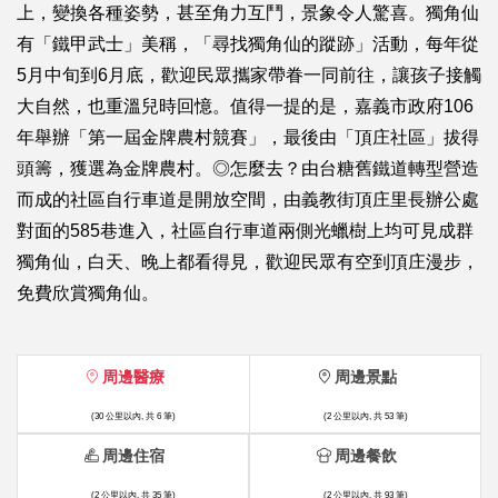
上，變換各種姿勢，甚至角力互鬥，景象令人驚喜。獨角仙
有「鐵甲武士」美稱，「尋找獨角仙的蹤跡」活動，每年從
5月中旬到6月底，歡迎民眾攜家帶眷一同前往，讓孩子接觸
大自然，也重溫兒時回憶。值得一提的是，嘉義市政府106
年舉辦「第一屆金牌農村競賽」，最後由「頂庄社區」拔得
頭籌，獲選為金牌農村。◎怎麼去？由台糖舊鐵道轉型營造
而成的社區自行車道是開放空間，由義教街頂庄里長辦公處
對面的585巷進入，社區自行車道兩側光蠟樹上均可見成群
獨角仙，白天、晚上都看得見，歡迎民眾有空到頂庄漫步，
免費欣賞獨角仙。
周邊醫療
周邊景點
(30 公里以內, 共 6 筆)
(2 公里以內, 共 53 筆)
周邊住宿
周邊餐飲
(2 公里以內, 共 35 筆)
(2 公里以內, 共 93 筆)