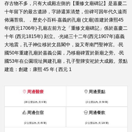
存古物不多，只有大成殿左側的【重修文廟碑記】是嘉慶二
十年留下的最古遺跡，字跡還算清楚，但碑可因年代久遠而
佈滿苔痕。．歷史小百科‧嘉義的孔廟 (文廟)首建於康熙45
年(西元1706年)‧孔廟左前方之「重修文廟碑記」係於嘉慶二
十年 (西元1815年) 刻立。‧光緒三十二年(西元1907年)嘉義
大地震，孔子神位移於文昌閣中，旋又寄南門聖神宮。‧民
國50年重建孔廟於嘉義公園，乃移廟碑置於新廟之旁。‧民
國53年在公園現址興建孔廟，孔子聖牌安祀於大成殿。景點
建造：創建：康熙 45 年 ( 西元 1
周邊醫療
周邊景點
(30 公里以內, 共 6 筆)
(2 公里以內, 共 59 筆)
周邊住宿
周邊餐飲
(2 公里以內, 共 45 筆)
(2 公里以內, 共 124 筆)