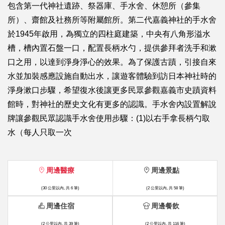
包含第一代神社遺跡、祭器庫、手水舍、休憩所（參集
所）、齋館及社務所等附屬館所。第二代嘉義神社的手水舍
於1945年啟用，為獨立的四柱庭建築，中央有八角形溢水
槽，槽內置石盤一口，配置長柄水勺，提供參拜者洗手和漱
口之用，以達到淨身淨心的效果。為了保護古蹟，引接自來
水並加裝感應設施自動出水，讓遊客體驗到訪日本神社時的
淨身漱口步驟，希望復水後讓更多民眾參觀嘉義市史蹟資料
館時，對神社的歷史文化有更多的認識。手水舍內設置解說
牌讓參觀民眾認識手水舍使用步驟：(1)以右手拿長柄勺取
水（每人只取一次
周邊醫療
周邊景點
(30 公里以內, 共 6 筆)
(2 公里以內, 共 58 筆)
周邊住宿
周邊餐飲
(2 公里以內, 共 39 筆)
(2 公里以內, 共 116 筆)