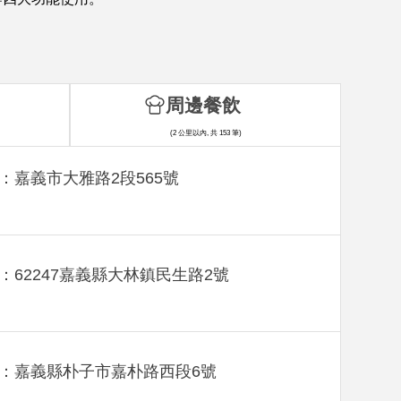
周邊餐飲
(2 公里以內, 共 153 筆)
：嘉義市大雅路2段565號
：62247嘉義縣大林鎮民生路2號
：嘉義縣朴子市嘉朴路西段6號