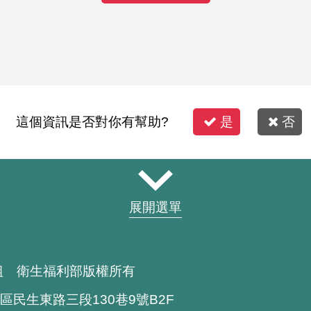
這個資訊是否對你有幫助?
是
否
展開選單
組 衛生福利部版權所有
區民生東路三段130巷9號B2F