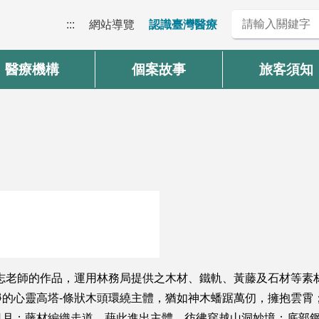
:::
網站導覽
認識臺灣醫療
醫療機構
個案故事
旅客須知
志老師的作品，運用林務局提供之木材、鐵軌、黃藤及石材等素
的心靈高塔-條狀木頭環繞主體，猶如神木蟠踞萬仞，擁抱雲霄
日月；藤材編織走道，藉此進出主體，彷彿穿越山洞妙境；底部