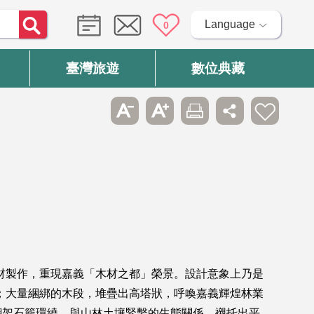
Language
0
臺灣旅遊
數位典藏
材製作，重現嘉義「木材之都」榮景。設計意象上乃是
；大量綑綁的木段，堆疊出高塔狀，呼喚嘉義輝煌林業
鋼架石籠環繞，與山林土壤緊繫的生態關係，襯托出平