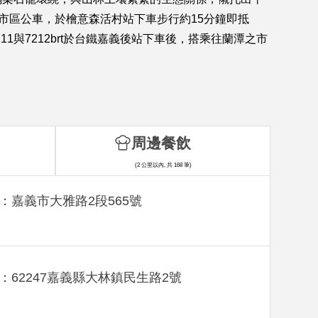
的市區公車，於檜意森活村站下車步行約15分鐘即抵
1與7212brt於台鐵嘉義後站下車後，搭乘往蘭潭之市
周邊餐飲
(2 公里以內, 共 168 筆)
：嘉義市大雅路2段565號
：62247嘉義縣大林鎮民生路2號