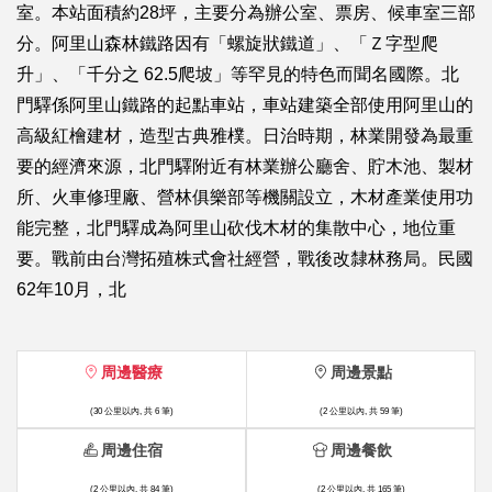
室。本站面積約28坪，主要分為辦公室、票房、候車室三部
分。阿里山森林鐵路因有「螺旋狀鐵道」、「Ｚ字型爬
升」、「千分之 62.5爬坡」等罕見的特色而聞名國際。北
門驛係阿里山鐵路的起點車站，車站建築全部使用阿里山的
高級紅檜建材，造型古典雅樸。日治時期，林業開發為最重
要的經濟來源，北門驛附近有林業辦公廳舍、貯木池、製材
所、火車修理廠、營林俱樂部等機關設立，木材產業使用功
能完整，北門驛成為阿里山砍伐木材的集散中心，地位重
要。戰前由台灣拓殖株式會社經營，戰後改隸林務局。民國
62年10月，北
周邊醫療
周邊景點
(30 公里以內, 共 6 筆)
(2 公里以內, 共 59 筆)
周邊住宿
周邊餐飲
(2 公里以內, 共 84 筆)
(2 公里以內, 共 165 筆)