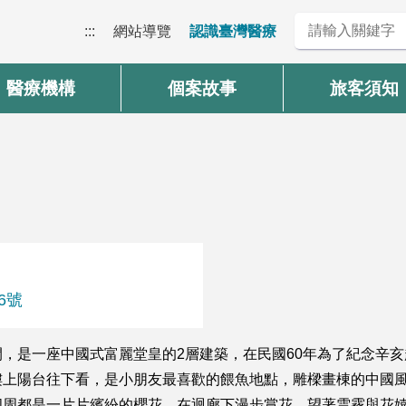
:::
網站導覽
認識臺灣醫療
醫療機構
個案故事
旅客須知
6號
，是一座中國式富麗堂皇的2層建築，在民國60年為了紀念辛
樓上陽台往下看，是小朋友最喜歡的餵魚地點，雕樑畫棟的中國
四周都是一片片繽紛的櫻花，在迴廊下漫步賞花，望著雲霧與花