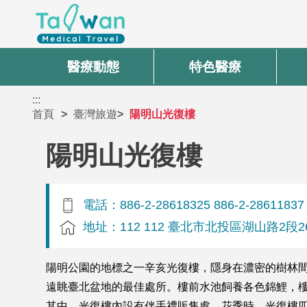
醫療動態
特色醫療
:::
首頁
臺灣旅遊
陽明山光復樓
陽明山光復樓
電話：886-2-28618325 886-2-28611837
地址：112 112 臺北市北投區湖山路2段2
陽明公園的地標之一辛亥光復樓，隱身在濃密的樹林間
遠眺臺北盆地的最佳處所。樓前水池飼養各色錦鯉，
其中。光復樓內設有伴手禮販售處。花季時，光復樓