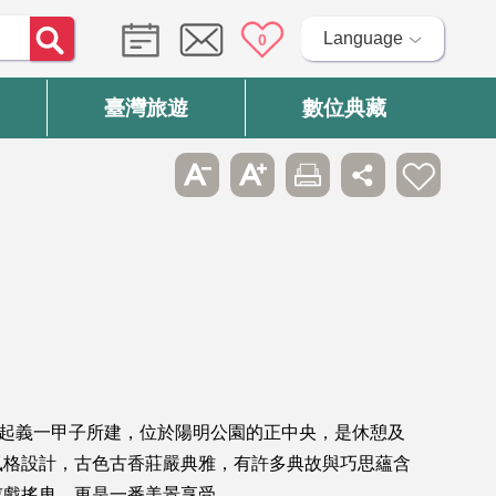
Language
0
臺灣旅遊
數位典藏
亥起義一甲子所建，位於陽明公園的正中央，是休憩及
風格設計，古色古香莊嚴典雅，有許多典故與巧思蘊含
嬉戲搖曳，更是一番美景享受。