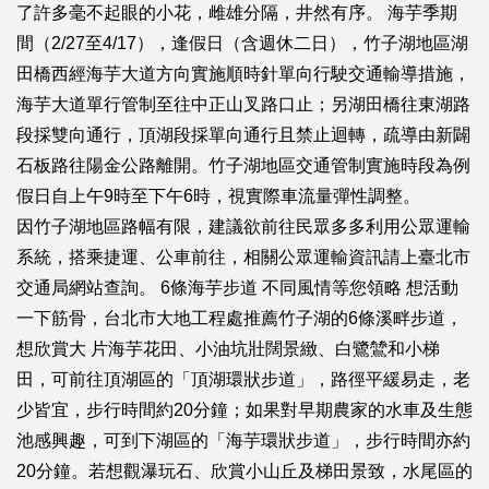
了許多毫不起眼的小花，雌雄分隔，井然有序。 海芋季期
間（2/27至4/17），逢假日（含週休二日），竹子湖地區湖
田橋西經海芋大道方向實施順時針單向行駛交通輸導措施，
海芋大道單行管制至往中正山叉路口止；另湖田橋往東湖路
段採雙向通行，頂湖段採單向通行且禁止迴轉，疏導由新闢
石板路往陽金公路離開。竹子湖地區交通管制實施時段為例
假日自上午9時至下午6時，視實際車流量彈性調整。
因竹子湖地區路幅有限，建議欲前往民眾多多利用公眾運輸
系統，搭乘捷運、公車前往，相關公眾運輸資訊請上臺北市
交通局網站查詢。 6條海芋步道 不同風情等您領略 想活動
一下筋骨，台北市大地工程處推薦竹子湖的6條溪畔步道，
想欣賞大 片海芋花田、小油坑壯闊景緻、白鷺鷥和小梯
田，可前往頂湖區的「頂湖環狀步道」，路徑平緩易走，老
少皆宜，步行時間約20分鐘；如果對早期農家的水車及生態
池感興趣，可到下湖區的「海芋環狀步道」，步行時間亦約
20分鐘。若想觀瀑玩石、欣賞小山丘及梯田景致，水尾區的