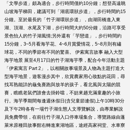
「文學步道」頗為適合，步行時間僅約10分鐘；想登高遠眺
山坡海芋梯田，建議可到「湖底環狀步道」，步行時間約15
分鐘。至於最長的「竹子湖環狀步道」，由湖田橋進入東
湖、頂湖、水尾及下湖，步行時間大約50分鐘，沿路可享受
景色怡人的竹子湖風情;另外還有「芋戀道」，步行時間約
15分鐘，3~5月看海芋花、4~6月賞愛情花，5~8月則有繡
球花，不同的季節有不同的驚喜。 伊索寓言故事 融入大型
海芋地景 展至4月17日的竹子湖海芋季，配合今年活動主題
「伊索寓言 Part 2」，以相關故事場景及人物為主題打造大
型海芋地景，遊客漫步其中，欣賞農家用心妝點的花田，尋
找耳熟能詳的龜兔賽跑與放羊的孩子，看北風與太陽的競
賽，瞧瞧老鼠們誰會去掛鈴噹，不妨來趟充滿童趣的小旅
行。海芋季期間每逢週休假日(含兒童節連假)上午10時30分
及下午2時各有一場竹子湖生態人文導覽解說，由專業解說
員免費帶領，在前往竹子湖入口停車場集合，導覽路線由蓬
萊米原種田故事館右轉進東湖地區，途經高家祠堂、水車寮