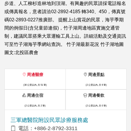
步道、人工柳杉造林地到頂湖。有興趣的民眾請採電話報名
或傳真報名，意者請洽02-2892-4185 轉340、450，傳真號
碼02-2893-0227推廣部。 提醒上山賞花的民眾，海芋季期
間的例假日(含兒童節連假)，竹子湖周邊地區實施交通管
制，建議民眾搭乘大眾運輸工具上山。詳細活動及交通資訊
可至竹子湖海芋季網站查詢。 竹子湖最新花況 竹子湖地圖
圖文:北投區農會
周邊醫療
周邊景點
(30 公里以內, 共 51 筆)
(2 公里以內, 共 9 筆)
周邊住宿
周邊餐飲
(2 公里以內, 共 2 筆)
(2 公里以內, 共 0 筆)
三軍總醫院附設民眾診療服務處
電話：+886-2-8792-3311