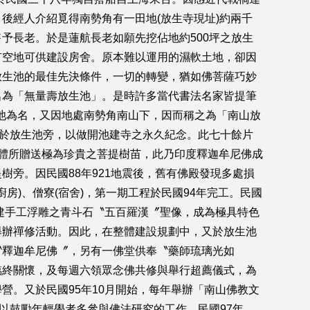
後經人介紹覓得南勢角有一田地(放生寺現址)約兩千
予長老。於是蓮航長老如願先挖佔地約500坪之放生
有空地可供建設房舍。原本難以運用的濕軟土地，卻因
放生池的最佳先決條件，一切的轉變，猶如佛菩薩巧妙
名為「無量壽放生池」。是時許多當代書法名家皆提筆
池為名，又因地處南勢角南山下，因而稱之為「南山放
立於放生池旁，以做開池建寺之永久紀念。此七十餘片
體所贈送極為珍貴之菩提樹苗，此乃印度釋迦牟尼佛成
旁。因民國88年921地震後，舊有佛殿發現多處損
房)、僧寮(宿舍)，第一期工程於民國94年完工。民國
建手工浮雕之青斗石〝五百羅漢〞聖像，成為極具特色
舉辦禪修活動。因此，在整體建設規劃中，又於放生池
〝釋迦牟尼佛〞，另有一佛堂供奉〝藥師琉璃光如
臨終關懷，及每週六領眾念佛共修與舉行超薦儀式，為
。又於民國95年10月開始，每年舉辦「南山佛教文
以鼓勵年輕學者多參與佛法研究的工作。民國97年