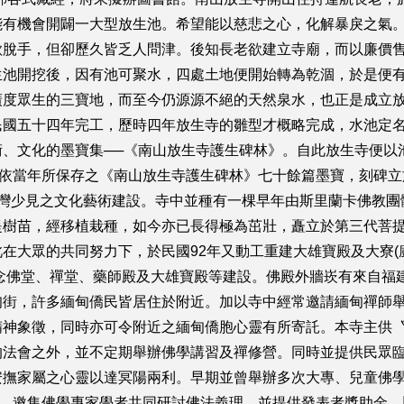
有機會開闢一大型放生池。希望能以慈悲之心，化解暴戾之氣。
脫手，但卻歷久皆乏人問津。後知長老欲建立寺廟，而以廉價售
生池開挖後，因有池可聚水，四處土地便開始轉為乾涸，於是便
廣度眾生的三寶地，而至今仍源源不絕的天然泉水，也正是成立
民國五十四年完工，歷時四年放生寺的雛型才概略完成，水池定
術、文化的墨寶集──《南山放生寺護生碑林》。自此放生寺便以
中依當年所保存之《南山放生寺護生碑林》七十餘篇墨寶，刻碑
台灣少見之文化藝術建設。寺中並種有一棵早年由斯里蘭卡佛教團
樹苗，經移植栽種，如今亦已長得極為茁壯，矗立於第三代菩提樹
大眾的共同努力下，於民國92年又動工重建大雄寶殿及大寮(廚
成念佛堂、禪堂、藥師殿及大雄寶殿等建設。佛殿外牆崁有來自福
甸街，許多緬甸僑民皆居住於附近。加以寺中經常邀請緬甸禪師
精神象徵，同時亦可令附近之緬甸僑胞心靈有所寄託。本寺主供
的法會之外，並不定期舉辦佛學講習及禪修營。同時並提供民眾
撫家屬之心靈以達冥陽兩利。早期並曾舉辦多次大專、兒童佛學營
會，邀集佛學專家學者共同研討佛法義理，並提供發表者獎助金，