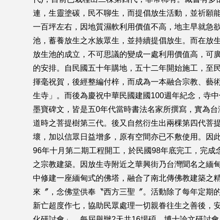
連，生靈塗碳，民不聊生，而提倡放生活動，並祈願能
一百坪左右，因地質濕軟利用價值不高，地主早就急欲
池，蓄養放生之水族眾生，並持續提倡放生。而在放
放生池的成立，不可思議的變成一處利用價值高，可
的安排。自民國五十年購地，五十二年開始施工，至
揮毫祝賀，後經整編付梓，而成為一本融合宗教、藝
生寺」。而後為慶祝中華民國建國100週年紀念，寺
墨寶碑文，皆是五0年代當時書法名家所撰寫，實為
道時之菩提樹第三代。後又自然衍生出兩棵第四代菩提
壞，加以信眾日益增多，原有空間亦已不敷使用。因此在
96年十月第二期工程開工，於民國98年底完工，完
之宗教建築。因放生寺附近之華興街乃台灣聞名之緬
中修建一座緬甸式的佛塔，融合了南北傳佛教建築之
來〞，念佛堂供奉〝西方三聖〞。活動除了每年定期
新亡超度作七，協助民眾處理一切親眷往生之善後，安
化研討會」，每屆舉辦2天共16場碩、博士論文研討