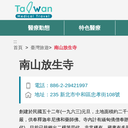
醫療動態
特色醫療
:::
首頁
臺灣旅遊
南山放生寺
南山放生寺
電話：886-2-29421997
地址：235 新北市中和區忠孝街108號
創建於民國五十二年(一九六三)元旦，土地面積約二
嚴，供奉釋迦牟尼佛和藥師佛。寺內計有緬甸僑僧奉贈
代)，目前已栽種出二棵第四代，非常稀有。藏書有多