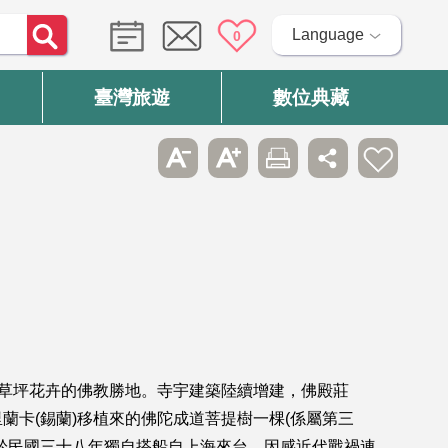
Language
0
臺灣旅遊
數位典藏
林草坪花卉的佛教勝地。寺宇建築陸續增建，佛殿莊
卡(錫蘭)移植來的佛陀成道菩提樹一棵(係屬第三
於民國三十八年獨自搭船自上海來台。因感近代戰禍連