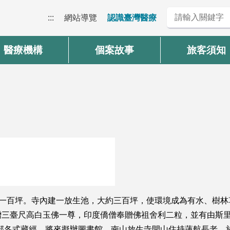
:::
網站導覽
認識臺灣醫療
醫療機構
個案故事
旅客須知
千一百坪。寺內建一放生池，大約三百坪，使環境成為有水、樹
三臺尺高白玉佛一尊，印度僑僧奉贈佛祖舍利二粒，並有由斯里蘭
部各式藏經，將來擬辦圖書館。南山放生寺開山住持蓮航長老，