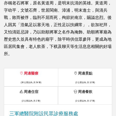
亦稱老石將軍，原名黃道周，是明末抗清的英雄。黃道周，
字幼平，文號石齊，世居閩南、漳浦，明末進士，與清兵
戰，敗而被俘，臨刑不屈而死，殉節於南京，賜謚忠烈。後
人因其「浩氣足以塞天地，正性足以扶綱常」，欲加祀拜，
又怕清廷忌諱，乃以助順將軍之名作為掩飾。助順將軍廟為
歷史悠久並具有特色的廟宇，除平時供信眾參拜，更成為地
區居民集會，老人飲茶，下棋及聊天等生活息息相關的好場
所。
周邊醫療
周邊景點
(30 公里以內, 共 54 筆)
(2 公里以內, 共 12 筆)
周邊住宿
周邊餐飲
(2 公里以內, 共 2 筆)
(2 公里以內, 共 17 筆)
三軍總醫院附設民眾診療服務處