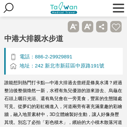
中港大排親水步道
電話：886-2-29929891
地址：242 新北市新莊區中原路191號
誰能想到熱門打卡點—中港大排過去曾經是條臭水溝？經過
整治後整個煥然一新，水裡有魚兒優游的游來游去、烏龜在
石頭上曬日光浴、還有鳥兒會在一旁覓食，豐富的生態隨處
可見。從夢幻的彩虹橋進入，河道兩旁有著充滿童趣的彩繪
牆，融入地景素材中，3D立體繪製好生動，讓人好像身歷
其境。別忘了必拍「彩色積木」，繽紛的大小積木散落河道