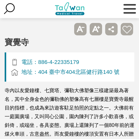
寶覺寺
電話：886-4-22335179
地址：404 臺中市404北區健行路140 號
寺內以友愛鐘樓、七寶塔、彌勒大佛塑像三樣建築最為著
名，其中全身金色的彌勒佛的塑像高有七層樓是寶覺寺最醒
目的指標，也成為來訪遊客駐足拍照的定點之一。大佛前有
一庭園廣場，又叫同心公園，園內陳列了許多小歡喜佛，或
斜倚，或端坐，各具姿態。廣場上還陳列了一個80年前的運
煤火車頭，古意盎然。而友愛鐘樓的樓頂安置有日本人所贈