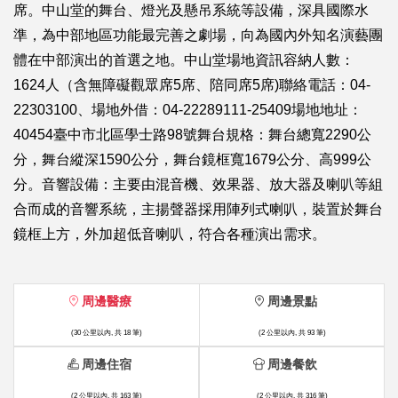
席。中山堂的舞台、燈光及懸吊系統等設備，深具國際水
準，為中部地區功能最完善之劇場，向為國內外知名演藝團
體在中部演出的首選之地。中山堂場地資訊容納人數：
1624人（含無障礙觀眾席5席、陪同席5席)聯絡電話：04-
22303100、場地外借：04-22289111-25409場地地址：
40454臺中市北區學士路98號舞台規格：舞台總寬2290公
分，舞台縱深1590公分，舞台鏡框寬1679公分、高999公
分。音響設備：主要由混音機、效果器、放大器及喇叭等組
合而成的音響系統，主揚聲器採用陣列式喇叭，裝置於舞台
鏡框上方，外加超低音喇叭，符合各種演出需求。
周邊醫療
周邊景點
(30 公里以內, 共 18 筆)
(2 公里以內, 共 93 筆)
周邊住宿
周邊餐飲
(2 公里以內, 共 163 筆)
(2 公里以內, 共 316 筆)