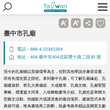
臺中市孔廟
電話：886-4-22342264
地址：404 臺中市404北區雙十路二段30 號
現今的孔廟雖以宣揚儒學為主，但對其他學說亦兼容並蓄，
而有先儒先賢之陪祀。來到臺中孔廟，可了解孔廟緣起、孔
廟建築群、祭孔大典儀節、大成樂章、孔廟文物、孔廟聖賢
事略、禮運篇大同章、八佾舞動畫等介紹。孔廟也是舉辦大
型藝文活動、拍攝影片或講習會的最佳場所。建築型式本有
典籍可循，惟為審慎再三斟酌，除參考曲阜縣誌及闕里文獻