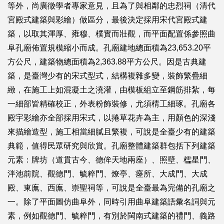
等外，尚廣徵學者專家意見，且為了與相鄰的忠烈祠（清代
宮殿式建築與彩繪）做區分，最後決定採用宋代宮殿式建
築，以取其渾厚、雍穆、樸實而壯觀，而平面配置係參照曲
阜孔廟佈置規模縮小而成。孔廟建地總面積為23,653.20平
方公尺，建築物總面積為2,363.88平方公尺。因是古典建
築，是臺灣少有的宋式型式，結構複雜多變，裝飾繁疊細
緻，在施工上如混凝土之澆灌，由模板組立至鋼筋排紮，每
一細部皆精確校正，外表粉飾裝修，尤須棈工細琢。孔廟各
殿宇彩繪亦全部採用宋式，以捲草花卉為主，用顏色的深淺
來描繪造型，施工相當細膩且繁複，可說是全臺少有的建築
典範，值得民眾研究與欣賞。孔廟整體建築群包括下列建築
元素：牌坊（道貫古今、德侔天地兩座）、照壁、櫺星門、
泮池前院、觀德門、毓粹門、燎亭、瘞所、大成門、大成
殿、東廡、西廡、崇聖祠等，可說是全臺最為完備的孔廟之
一。除了平面圖仿曲阜外，同時引用曲阜建築語彙名詞與元
素，例如觀德門、毓粹門，有別於閩南式建築的禮門、義路