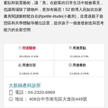
窗貼和裝置藝術，讓「美」在顧客的日常生活中能被看見，
也讓商場除了購物外，更加有藝思！S2 館導入宛如在自家
書房閱讀般輕鬆自在的petite étude(小書房)，並透過親子遊
憩區和共學體驗等櫃位設置，提供孩子一個激發創造與思考
能力的全新空間
周邊醫療
周邊景點
(30 公里以內, 共 18 筆)
(2 公里以內, 共 73 筆)
周邊住宿
周邊餐飲
(2 公里以內, 共 145 筆)
(2 公里以內, 共 178 筆)
大新婦產科診所
電話：04-2320-6969
地址： 408台中市南屯區大進街449號