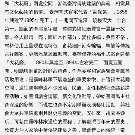
和「大花廳」兩處空間，皆為臺灣傳統建築的典範，相當具
有文化藝術的價值。 臺灣閩式官宅代表「宮保第」，1858
年興建至1895年完工，十一開間五進深，規模宏大、全台
第一。牆面的李鴻章字畫，整體彩繪細緻豐富一匾額一故
事，令人眼睛一亮，而細木作部分，變化多端，典雅不俗，
材料使用上呈現在地特色，窗花細部刻有蝙蝠、螭龍等傳統
吉祥圖案，更增添華麗氣派感。臺灣僅存的福州式戲台建築
「大花廳」，1890年興建至1894年左右完工，面寬五開
間，明廳與洞窗設計頗富特色，作為宴客和家族聚會看戲等
活動用途，是霧峰林家下厝鼎盛的重要象徵。在這裡大花廳
空間，過往曾舉辦過不少政治、民族、女性相關社會議題講
座活動，如臺灣議會請願、新文化運動等，帶給臺灣民主社
會深遠的影響，而現在也會不定期舉辦表演藝術活動，與社
會大眾共享這處別具歷史意義的空間。安排來一趟園區遊
玩，可藉由霧峰林家過往的歷程，了解臺灣百年來的歷史，
欣賞大戶人家的中華傳統建築之美，體會昔日的傳統「奉